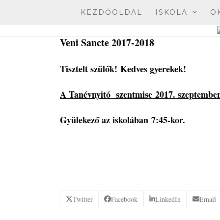
Skip
KEZDŐOLDAL
ISKOLA
O
to
content
Veni Sancte 2017-2018
Tisztelt szülők! Kedves gyerekek!
A Tanévnyitó szentmise
2017. szeptembe
Gyülekező az iskolában 7:45-kor.
Twitter
Facebook
LinkedIn
Email