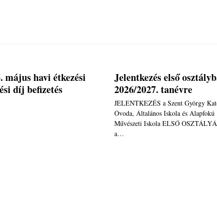
. május havi étkezési
Jelentkezés első osztály
ési díj befizetés
2026/2027. tanévre
JELENTKEZÉS a Szent György Kato
Óvoda, Általános Iskola és Alapfokú
Művészeti Iskola ELSŐ OSZTÁLY
a…