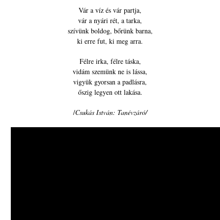
Vár a víz és vár partja,
vár a nyári rét, a tarka,
szívünk boldog, bőrünk barna,
ki erre fut, ki meg arra.
Félre irka, félre táska,
vidám szemünk ne is lássa,
vigyük gyorsan a padlásra,
őszig legyen ott lakása.
/
Csukás István: Tanévzáró/