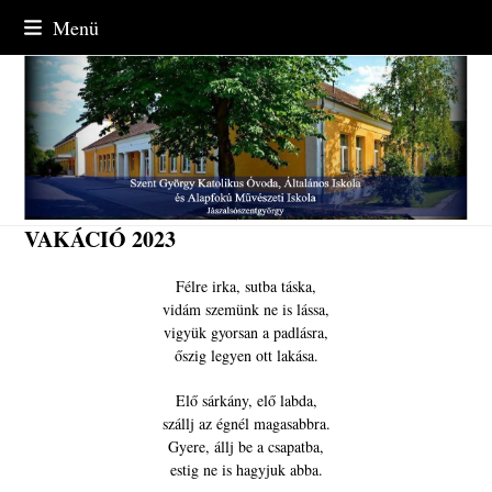
Skip
Menü
to
content
VAKÁCIÓ 2023
Félre irka, sutba táska,
vidám szemünk ne is lássa,
vigyük gyorsan a padlásra,
őszig legyen ott lakása.
Elő sárkány, elő labda,
szállj az égnél magasabbra.
Gyere, állj be a csapatba,
estig ne is hagyjuk abba.