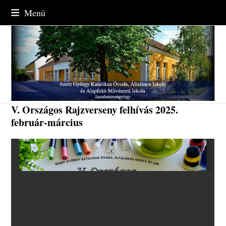
Skip
Menü
to
content
V. Országos Rajzverseny felhívás 2025.
február-március