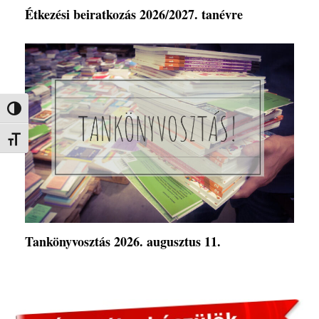
Étkezési beiratkozás 2026/2027. tanévre
Nagy kontraszt váltása
Betűméret váltása
Tankönyvosztás 2026. augusztus 11.