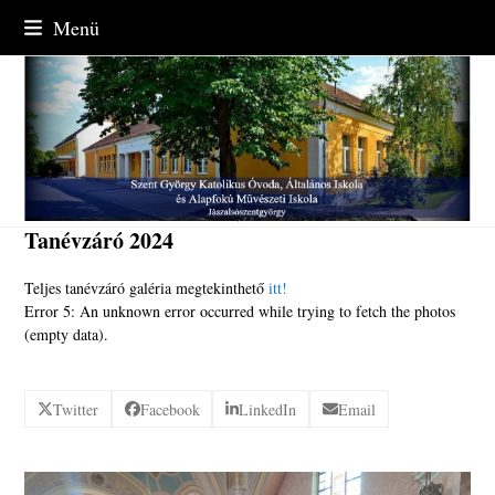
Skip
Menü
to
content
Tanévzáró 2024
Teljes tanévzáró galéria megtekinthető
itt!
Error 5: An unknown error occurred while trying to fetch the photos
(empty data).
Twitter
Facebook
LinkedIn
Email