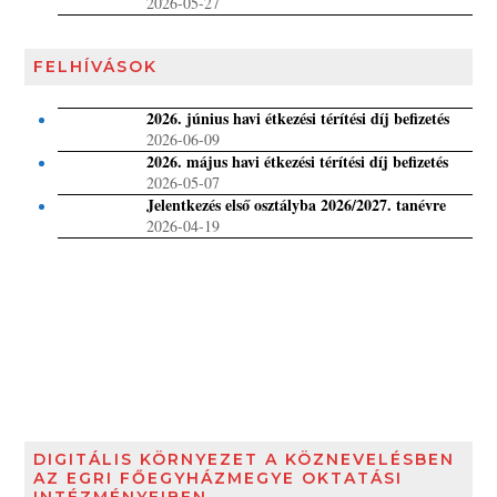
2026-05-27
FELHÍVÁSOK
2026. június havi étkezési térítési díj befizetés
2026-06-09
2026. május havi étkezési térítési díj befizetés
2026-05-07
Jelentkezés első osztályba 2026/2027. tanévre
2026-04-19
DIGITÁLIS KÖRNYEZET A KÖZNEVELÉSBEN
AZ EGRI FŐEGYHÁZMEGYE OKTATÁSI
INTÉZMÉNYEIBEN