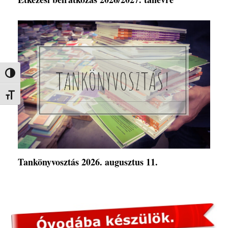
Nagy kontraszt váltása
Betűméret váltása
Tankönyvosztás 2026. augusztus 11.