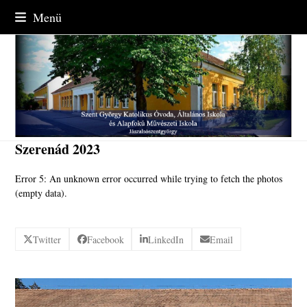
Skip
Menü
to
content
Szerenád 2023
Error 5: An unknown error occurred while trying to fetch the photos
(empty data).
Twitter
Facebook
LinkedIn
Email