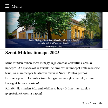
Skip
Menü
to
content
Szent Miklós ünnepe 2023
Mint minden évben most is nagy izgalommal készültünk erre az
ünnepre. Az ajándékot is vártuk, de ami ezt az ünnepet emlékezetessé
teszi, az a személyes találkozás varázsa Szent Miklós püspök
képviselőjével. December 6-án lélegzetvisszafojtva vártuk, mikor
kopogtat be az ajtónkon!
Köszönjük minden közreműködőnek, hogy örömet szereztek a
gyerekeknek ezen a napon!
3. és 4. osztály