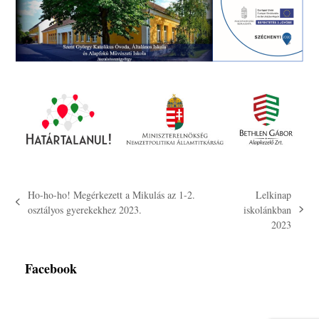
Ho-ho-ho! Megérkezett a Mikulás az 1-2.
Lelkinap
previous
osztályos gyerekekhez 2023.
iskolánkban
next
post:
2023
post:
Facebook