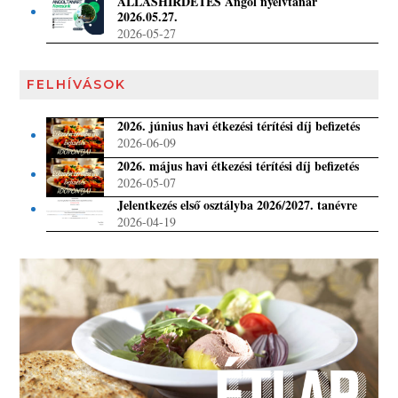
ÁLLÁSHIRDETÉS Angol nyelvtanár
2026.05.27.
2026-05-27
FELHÍVÁSOK
2026. június havi étkezési térítési díj befizetés
2026-06-09
2026. május havi étkezési térítési díj befizetés
2026-05-07
Jelentkezés első osztályba 2026/2027. tanévre
2026-04-19