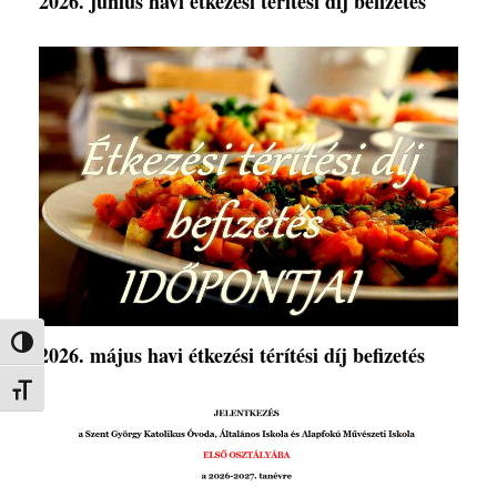
2026. június havi étkezési térítési díj befizetés
Nagy kontraszt váltása
2026. május havi étkezési térítési díj befizetés
Betűméret váltása