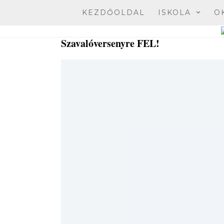
Skip
KEZDŐOLDAL
ISKOLA
O
to
content
Szavalóversenyre FEL!