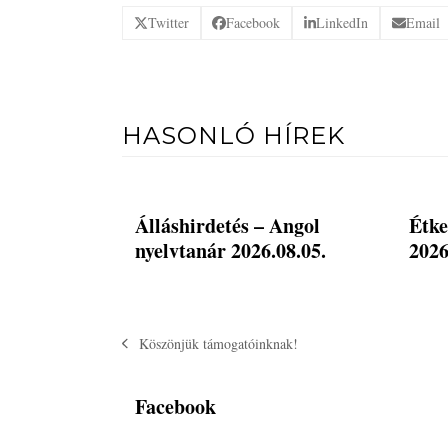
Twitter
Facebook
LinkedIn
Email
HASONLÓ HÍREK
Álláshirdetés – Angol
Étke
nyelvtanár 2026.08.05.
2026
Köszönjük támogatóinknak!
previous
post:
Facebook