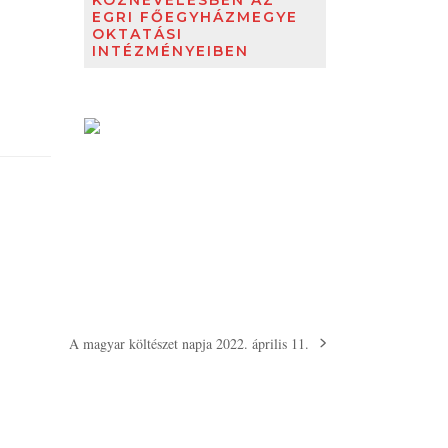
KÖZNEVELÉSBEN AZ
EGRI FŐEGYHÁZMEGYE
OKTATÁSI
INTÉZMÉNYEIBEN
A magyar költészet napja 2022. április 11.
next
post: