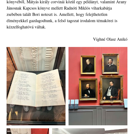
könyvéből, Mátyás király corvinái közül egy példányt, valamint Arany
Jánosnak Kapcsos könyve mellett Radnóti Miklós viharkabátja
zsebében talált Bori noteszt is. Amellett, hogy felejthetetlen
élményekkel gazdagodtunk, a felső tagozat irodalom témakörei is
kézzelfoghatóvá váltak.
Víghné Olasz Anikó