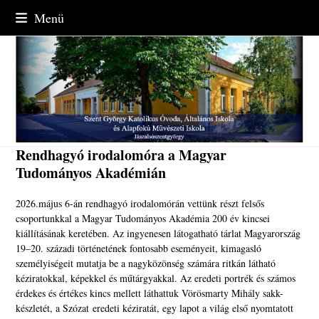
Skip
Menü
to
content
Rendhagyó irodalomóra a Magyar
Tudományos Akadémián
2026.május 6-án rendhagyó irodalomórán vettünk részt felsős
csoportunkkal a Magyar Tudományos Akadémia 200 év kincsei
kiállításának keretében. Az ingyenesen látogatható tárlat Magyarország
19–20. századi történetének fontosabb eseményeit, kimagasló
személyiségeit mutatja be a nagyközönség számára ritkán látható
kéziratokkal, képekkel és műtárgyakkal. Az eredeti portrék és számos
érdekes és értékes kincs mellett láthattuk Vörösmarty Mihály sakk-
készletét, a Szózat eredeti kéziratát, egy lapot a világ első nyomtatott