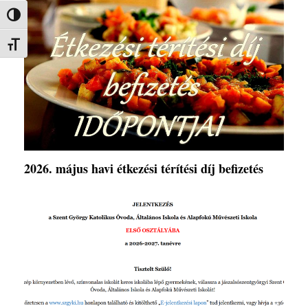
Nagy kontraszt váltása
Betűméret váltása
2026. május havi étkezési térítési díj befizetés