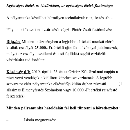
Egészséges ételek az életünkben, az egészséges ételek fontossága
A pályamunka készülhet bármilyen technikával: rajz, festés stb…
Pályamunkák szakmai zsűrizését végzi: Pintér Zsolt festőművész
Díjazás:
Minden intézményben a legjobbra értékelt munkát elérő
25.000.-Ft
kisdiák osztályát
értékű ajándékutalvánnyal jutalmazzuk,
melyet az osztály a szellemi és testi fejlődést segítő eszközök
vásárlására tud fordítani.
Közönség díj:
2019. április 25-én az Ozirisz Kft. Szakmai napján a
részt vevő vendégek a kiállított képekre szavazhatnak. A legtöbb
szavazatot elért pályamunka elkészítője külön díjban részesül. (1
alkalmas Élményfestés Szolnokon vagy 10.000.-Ft értékű rajz/festő
felszerelés)
Minden pályamunka hátoldalán fel kell tüntetni a következőket:
– Iskola megnevezése