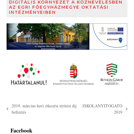
DIGITÁLIS KÖRNYEZET A KÖZNEVELÉSBEN
AZ EGRI FŐEGYHÁZMEGYE OKTATÁSI
INTÉZMÉNYEIBEN
2019. március havi étkezési térítési díj
ISKOLANYITOGATÓ
previous
next
befizetés
2019
post:
post:
Facebook