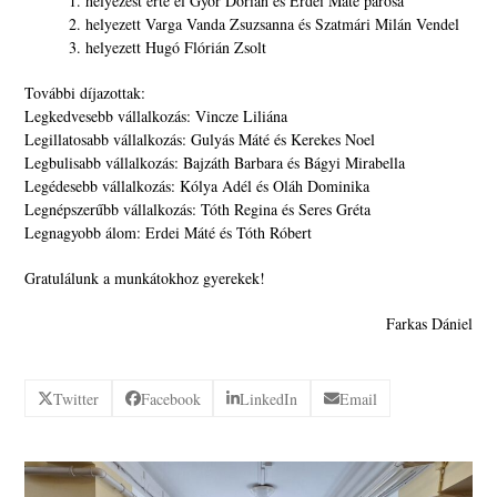
1. helyezést érte el Győr Dorián és Erdei Máté párosa
2. helyezett Varga Vanda Zsuzsanna és Szatmári Milán Vendel
3. helyezett Hugó Flórián Zsolt
További díjazottak:
Legkedvesebb vállalkozás: Vincze Liliána
Legillatosabb vállalkozás: Gulyás Máté és Kerekes Noel
Legbulisabb vállalkozás: Bajzáth Barbara és Bágyi Mirabella
Legédesebb vállalkozás: Kólya Adél és Oláh Dominika
Legnépszerűbb vállalkozás: Tóth Regina és Seres Gréta
Legnagyobb álom: Erdei Máté és Tóth Róbert
Gratulálunk a munkátokhoz gyerekek!
Farkas Dániel
Twitter
Facebook
LinkedIn
Email