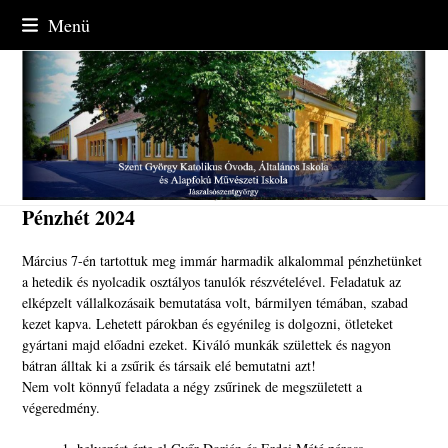
Skip
Menü
to
content
Pénzhét 2024
Március 7-én tartottuk meg immár harmadik alkalommal pénzhetünket
a hetedik és nyolcadik osztályos tanulók részvételével. Feladatuk az
elképzelt vállalkozásaik bemutatása volt, bármilyen témában, szabad
kezet kapva. Lehetett párokban és egyénileg is dolgozni, ötleteket
gyártani majd előadni ezeket. Kiváló munkák születtek és nagyon
bátran álltak ki a zsűrik és társaik elé bemutatni azt!
Nem volt könnyű feladata a négy zsűrinek de megszületett a
végeredmény.