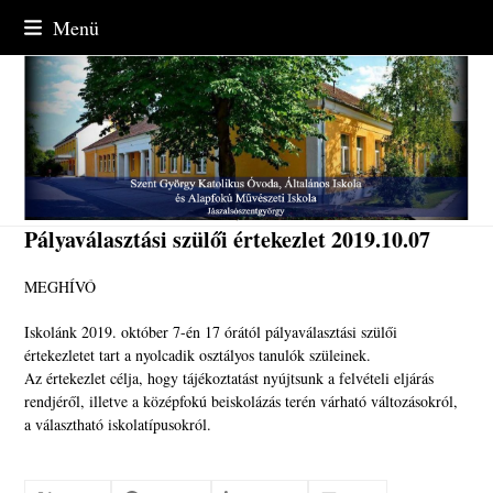
Skip
Menü
to
content
Pályaválasztási szülői értekezlet 2019.10.07
MEGHÍVÓ
Iskolánk 2019. október 7-én 17 órától pályaválasztási szülői
értekezletet tart a nyolcadik osztályos tanulók szüleinek.
Az értekezlet célja, hogy tájékoztatást nyújtsunk a felvételi eljárás
rendjéről, illetve a középfokú beiskolázás terén várható változásokról,
a választható iskolatípusokról.