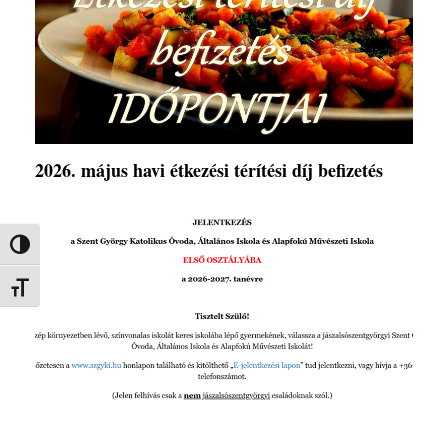
2026. május havi étkezési térítési díj befizetés
Nagy kontraszt váltása
Betűméret váltása