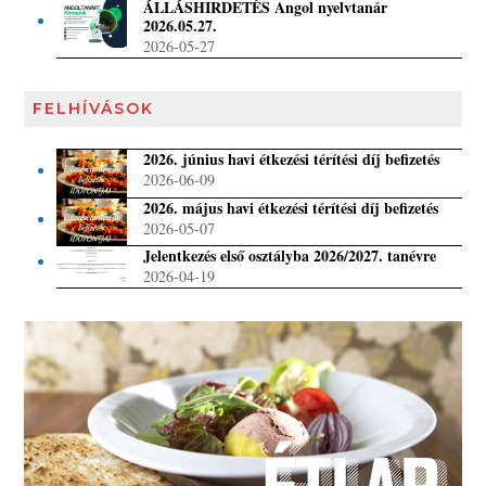
ÁLLÁSHIRDETÉS Angol nyelvtanár
2026.05.27.
2026-05-27
FELHÍVÁSOK
2026. június havi étkezési térítési díj befizetés
2026-06-09
2026. május havi étkezési térítési díj befizetés
2026-05-07
Jelentkezés első osztályba 2026/2027. tanévre
2026-04-19