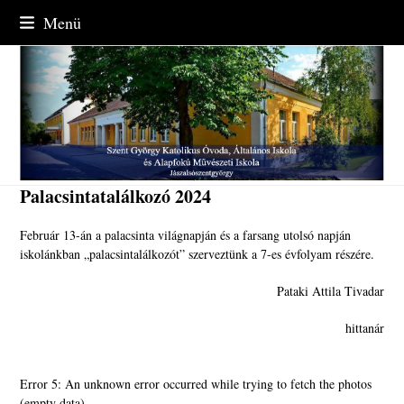
Skip
Menü
to
content
Palacsintatalálkozó 2024
Február 13-án a palacsinta világnapján és a farsang utolsó napján
iskolánkban „palacsintalálkozót” szerveztünk a 7-es évfolyam részére.
Pataki Attila Tivadar
hittanár
Error 5: An unknown error occurred while trying to fetch the photos
(empty data).