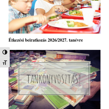
Étkezési beiratkozás 2026/2027. tanévre
Nagy kontraszt váltása
Betűméret váltása