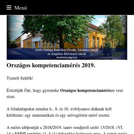
Skip
Menü
to
content
Országos kompetenciamérés 2019.
Tisztelt Szülők!
Országos kompetenciamérés
Értesítjük Önt, hogy gyermeke
en vesz
részt.
A feladatlapokat minden 6., 8. és 10. évfolyamos diáknak kell
kitöltenie: egy matematikait és egy szövegértést mérő tesztet.
A mérés időpontját a 2018/2019. tanév rendjéről szóló 13/2018. (VI.
14.) EMMI rendelet 11. § (1) bekezdése határozza meg. A mérés napja