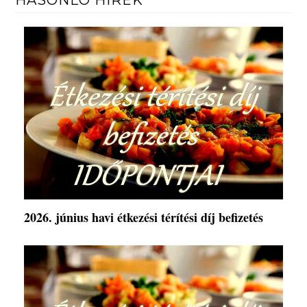
HASONLÓ HÍREK
2026. június havi étkezési térítési díj befizetés