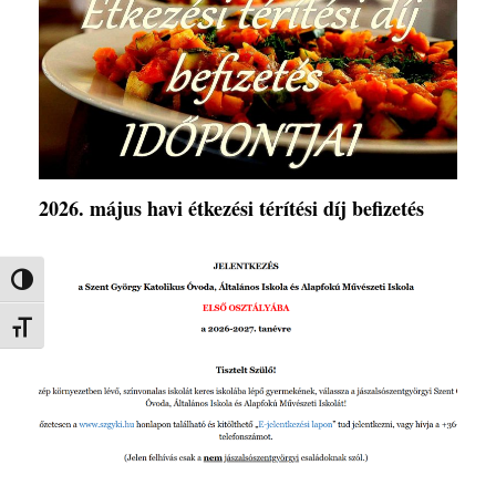
2026. május havi étkezési térítési díj befizetés
Nagy kontraszt váltása
Betűméret váltása