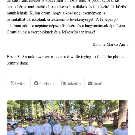
de kulturális értéket is közvetített a nézők felé. A produkciót óriási
taps kísérte, ami méltó elismerése volt a diákok és felkészítőjük közös
munkájának. Külön öröm, hogy a közösségi eseményen is
bemutathattuk iskolánk értékteremtő tevékenységét. A fellépés jó
alkalmat adott a néptánc népszerűsítésére és a hagyományok ápolására.
Gratulálunk a szereplőknek és a felkészítő tanárnak!
Kátainé Markó Anita
Error 5: An unknown error occurred while trying to fetch the photos
(empty data).
Twitter
Facebook
LinkedIn
Email