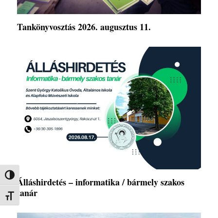
Tankönyvosztás 2026. augusztus 11.
Nagy kontraszt váltása
Álláshirdetés – informatika / bármely szakos
tanár
Betűméret váltása