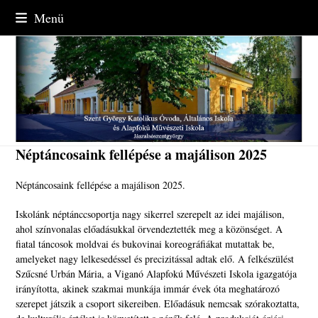
Skip
Menü
to
content
Néptáncosaink fellépése a majálison 2025
Néptáncosaink fellépése a majálison 2025.
Iskolánk néptánccsoportja nagy sikerrel szerepelt az idei majálison,
ahol színvonalas előadásukkal örvendeztették meg a közönséget. A
fiatal táncosok moldvai és bukovinai koreográfiákat mutattak be,
amelyeket nagy lelkesedéssel és precizitással adtak elő. A felkészülést
Szűcsné Urbán Mária, a Viganó Alapfokú Művészeti Iskola igazgatója
irányította, akinek szakmai munkája immár évek óta meghatározó
szerepet játszik a csoport sikereiben. Előadásuk nemcsak szórakoztatta,