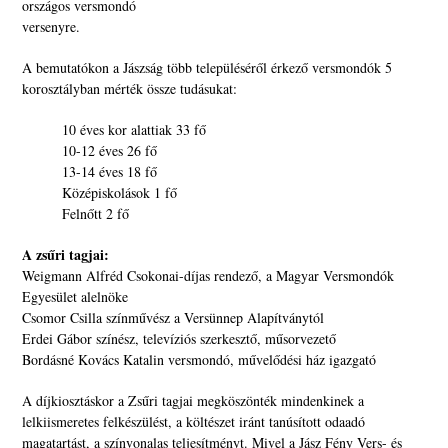
országos versmondó
versenyre.
A bemutatókon a Jászság több településéről érkező versmondók 5
korosztályban mérték össze tudásukat:
10 éves kor alattiak 33 fő
10-12 éves 26 fő
13-14 éves 18 fő
Középiskolások 1 fő
Felnőtt 2 fő
A zsűri tagjai:
Weigmann Alfréd Csokonai-díjas rendező, a Magyar Versmondók
Egyesület alelnöke
Csomor Csilla színművész a Versünnep Alapítványtól
Erdei Gábor színész, televíziós szerkesztő, műsorvezető
Bordásné Kovács Katalin versmondó, művelődési ház igazgató
A díjkiosztáskor a Zsűri tagjai megköszönték mindenkinek a
lelkiismeretes felkészülést, a költészet iránt tanúsított odaadó
magatartást, a színvonalas teljesítményt. Mivel a Jász Fény Vers- és