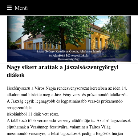
Skip
Menü
to
content
Nagy sikert arattak a jászalsószentgyörgyi
diákok
Jászfényszaru a Város Napja rendezvénysorozat keretében az idén 14.
alkalommal hirdette meg a Jász Fény vers- és prózamondó találkozót.
A Jászság egyik legnagyobb és legpatinánsabb vers-és prózamondó
seregszemléjén
iskolánkból 11 diák vett részt.
A találkozó több versmondó verseny elődöntője is. Az alsó tagozatosok
eljuthatnak a Versünnep fesztiválra, valamint a Táltos Világ
mesemondó versenyre, a felső tagozatosok pedig a Regősök húrján