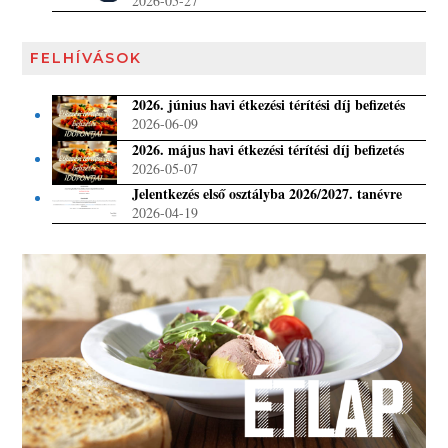
2026-05-27
FELHÍVÁSOK
2026. június havi étkezési térítési díj befizetés
2026-06-09
2026. május havi étkezési térítési díj befizetés
2026-05-07
Jelentkezés első osztályba 2026/2027. tanévre
2026-04-19