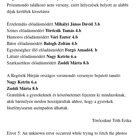
Prózamondó találkozó nem verseny, ezért helyezések helyett az alábbi
díjak kerültek kiosztásra:
Mihályi János Dávid 3.b
Érzelemdús előadásmódért
Törőcsik Tamás 4.b
Színes előadásmódért
Vári Eszter 4.b
Humoros előadásmódért
Balogh Zoltán 4.b
Bátor előadásmódért
Forgó Amadé4. b
Egyéniséghez illő előadásmódért
Nagy Ketrin 6.a
Láttató előadásmódért
Zsoldi Márta 8.b
Szarkasztikus előadásmódért
A Regősök Húrján országos versmondó versenyre bejutott tanuló:
Nagy Ketrin 6.a
Zsoldi Márta 8.b
Gratulálok a gyerekeknek és köszönetemet fejezem ki mindazoknak,
akik bármilyen módon hozzájárultak ahhoz, hogy a gyerekek
Jászfényszarun aszínpadon álhattak.
Törőcsikné Tóth Erika
Error 5: An unknown error occurred while trying to fetch the photos