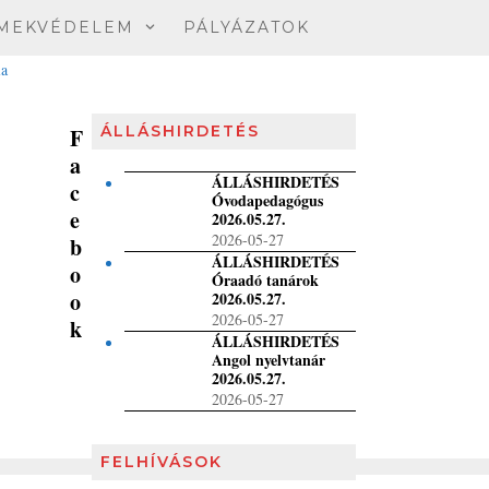
MEKVÉDELEM
PÁLYÁZATOK
ÁLLÁSHIRDETÉS
F
a
ÁLLÁSHIRDETÉS
c
Óvodapedagógus
e
2026.05.27.
2026-05-27
b
ÁLLÁSHIRDETÉS
o
Óraadó tanárok
o
2026.05.27.
2026-05-27
k
ÁLLÁSHIRDETÉS
Angol nyelvtanár
2026.05.27.
2026-05-27
FELHÍVÁSOK