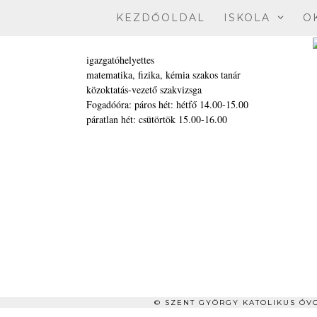
Skip
KEZDŐOLDAL
ISKOLA
O
to
content
igazgatóhelyettes
matematika, fizika, kémia szakos tanár
közoktatás-vezető szakvizsga
Fogadóóra: páros hét: hétfő 14.00-15.00
páratlan hét: csütörtök 15.00-16.00
© SZENT GYÖRGY KATOLIKUS ÓVO