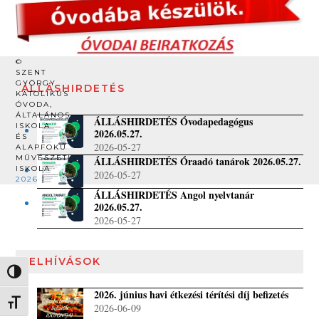
©
SZENT
GYÖRGY
ÁLLÁSHIRDETÉS
KATOLIKUS
ÓVODA,
ÁLTALÁNOS
ÁLLÁSHIRDETÉS Óvodapedagógus
ISKOLA
2026.05.27.
ÉS
2026-05-27
ALAPFOKÚ
MŰVÉSZETI
ÁLLÁSHIRDETÉS Óraadó tanárok 2026.05.27.
ISKOLA
2026-05-27
2026
ÁLLÁSHIRDETÉS Angol nyelvtanár
2026.05.27.
2026-05-27
FELHÍVÁSOK
Nagy kontraszt váltása
2026. június havi étkezési térítési díj befizetés
Betűméret váltása
2026-06-09