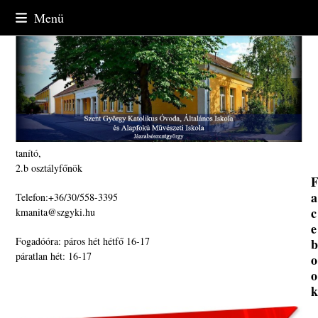
Skip
Menü
to
content
tanító,
2.b osztályfőnök
a
Telefon:+36/30/558-3395
c
kmanita@szgyki.hu
e
Fogadóóra: páros hét hétfő 16-17
páratlan hét: 16-17
o
o