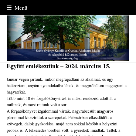
Skip
Menü
to
content
Együtt emlékeztünk – 2024. március 15.
Január végén jártunk, mikor megragadtam az alkalmat, és úgy
határoztam, anyám nyomdokaiba lépek, és megpróbálom megugrani a
hagyatékát.
Több mint 10 év forgatókönyvírást és műsorrendezést adott át a
múltnak, és most rajtunk volt a sor.
A forgatókönyvet izgalommal várták, nagyrabecsült magyaros
párommal kiosztottuk a szerepeket. Februárban elkezdődött a
szövegek, dalok gyakorlása, majd nem sokkal később a helyszíni
próbák is. A lelkesedés töretlen volt, a gyerekek imádták. Teltek a