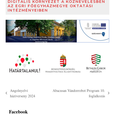
DIGITÁLIS KÖRNYEZET A KÖZNEVELÉSBEN
AZ EGRI FŐEGYHÁZMEGYE OKTATÁSI
INTÉZMÉNYEIBEN
Angolnyelvi
Abacusan Vándorrobot Program 10.
previous
next
háziverseny 2024
foglalkozás
post:
post:
Facebook