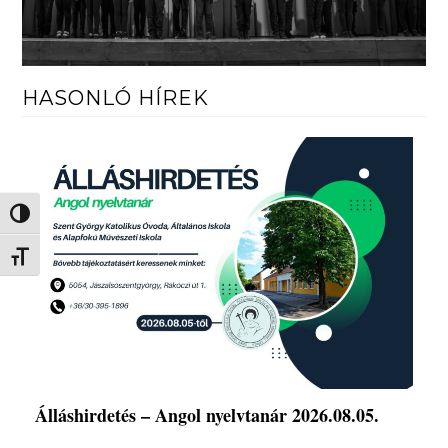
HASONLÓ HÍREK
Nagy kontraszt váltása
Betűméret váltása
Álláshirdetés – Angol nyelvtanár 2026.08.05.