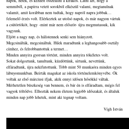
napok, hetek, és kezdett összeállni a kirakós. Látni azt, hogy a
semmiből, a papírra vetett sorokból elkészül valami, megtanulnak
valamit, amit korábban nem tudtak, hogy napról napra jobbak…
felemelő érzés volt. Elérkeztek az utolsó napok, és már nagyon vártuk
a csütörtököt, hogy -mint már nem először- újra megmutassuk, kik
vagyunk.
Eljött a nagy nap, és hálistennek senki sem hiányzott.
Megcsinálták, megcsináltuk. Hűek maradtunk a leghangosabb osztály
címhez, és felrobbantottuk a termet…
Minden annyira gyorsan történt, minden annyira tökéletes volt.
Sokat dolgoztunk, tanultunk, küzdöttünk, sírtunk, nevettünk,
elfáradtunk, újra nekifutottunk. Több mint 50 munkaóra minden egyes
lábnyomunkban. Beírták magukat az iskola történelemkönyvébe. Ők
voltak az első márciusi ifjak, akik ennyi idősen hősökké váltak.
Mérhetetlen büszkeség van bennem, és bár én is elfáradtam, mégis fel
vagyok töltődve. Elhozták nekem életem legjobb időszakát, és általuk
minden nap jobb lehetek, mint aki tegnap voltam.
Vígh István