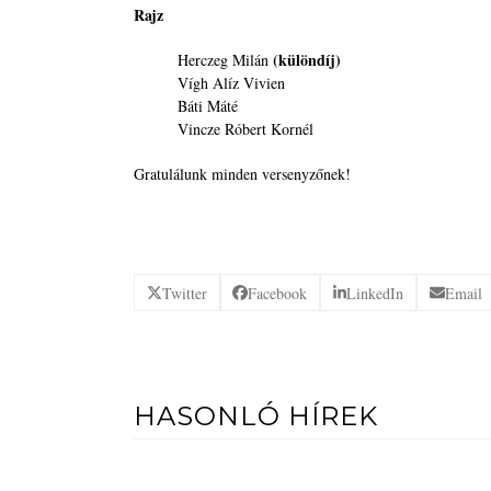
Rajz
(különdíj)
Herczeg Milán
Vígh Alíz Vivien
Báti Máté
Vincze Róbert Kornél
Gratulálunk minden versenyzőnek!
Twitter
Facebook
LinkedIn
Email
HASONLÓ HÍREK