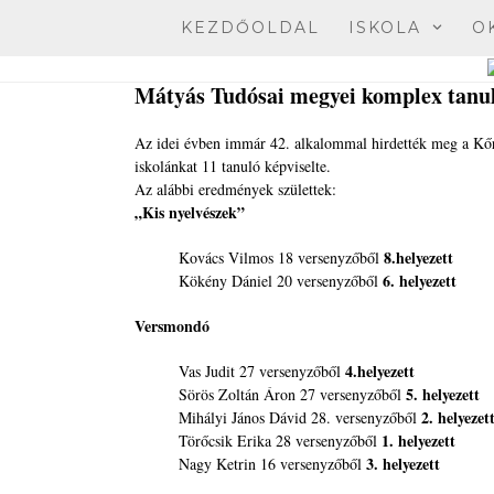
Skip
KEZDŐOLDAL
ISKOLA
O
to
content
Mátyás Tudósai megyei komplex tanu
Az idei évben immár 42. alkalommal hirdették meg a Kő
iskolánkat 11 tanuló képviselte.
Az alábbi eredmények születtek:
„Kis nyelvészek”
8.helyezett
Kovács Vilmos 18 versenyzőből
6. helyezett
Kökény Dániel 20 versenyzőből
Versmondó
4.helyezett
Vas Judit 27 versenyzőből
5. helyezett
Sörös Zoltán Áron 27 versenyzőből
2. helyezet
Mihályi János Dávid 28. versenyzőből
1. helyezett
Törőcsik Erika 28 versenyzőből
3. helyezett
Nagy Ketrin 16 versenyzőből