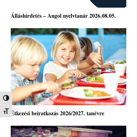
Álláshirdetés – Angol nyelvtanár 2026.08.05.
Nagy kontraszt váltása
Étkezési beiratkozás 2026/2027. tanévre
Betűméret váltása