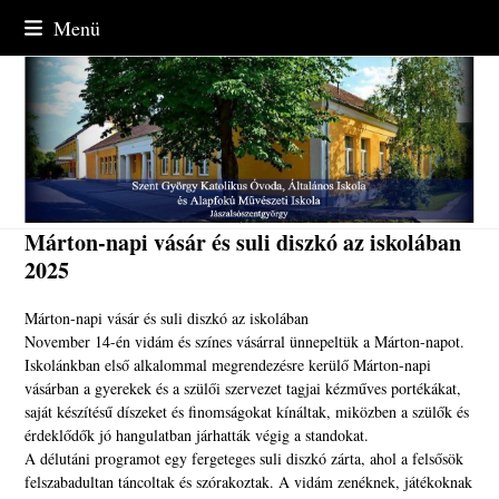
Skip
Menü
to
content
Márton-napi vásár és suli diszkó az iskolában
2025
Márton-napi vásár és suli diszkó az iskolában
November 14-én vidám és színes vásárral ünnepeltük a Márton-napot.
Iskolánkban első alkalommal megrendezésre kerülő Márton-napi
vásárban a gyerekek és a szülői szervezet tagjai kézműves portékákat,
saját készítésű díszeket és finomságokat kínáltak, miközben a szülők és
érdeklődők jó hangulatban járhatták végig a standokat.
A délutáni programot egy fergeteges suli diszkó zárta, ahol a felsősök
felszabadultan táncoltak és szórakoztak. A vidám zenéknek, játékoknak