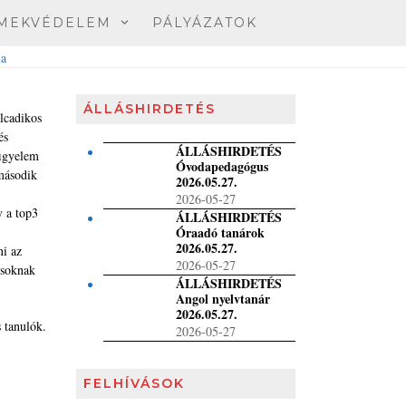
MEKVÉDELEM
PÁLYÁZATOK
ÁLLÁSHIRDETÉS
olcadikos
és
ÁLLÁSHIRDETÉS
figyelem
Óvodapedagógus
 második
2026.05.27.
2026-05-27
y a top3
ÁLLÁSHIRDETÉS
Óraadó tanárok
2026.05.27.
ni az
2026-05-27
osoknak
ÁLLÁSHIRDETÉS
Angol nyelvtanár
2026.05.27.
 tanulók.
2026-05-27
FELHÍVÁSOK