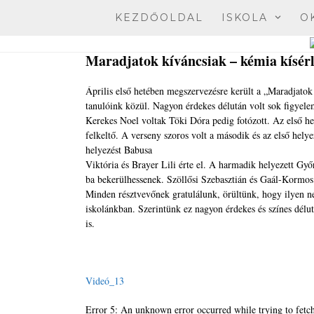
Skip
KEZDŐOLDAL
ISKOLA
O
to
content
Maradjatok kíváncsiak – kémia kísérl
Április első hetében megszervezésre került a „Maradjatok k
tanulóink közül. Nagyon érdekes délután volt sok figyelem
Kerekes Noel voltak Töki Dóra pedig fotózott. Az első h
felkeltő. A verseny szoros volt a második és az első helye
helyezést Babusa
Viktória és Brayer Lili érte el. A harmadik helyezett Győr
ba bekerülhessenek. Szöllősi Szebasztián és Gaál-Kormos
Minden résztvevőnek gratulálunk, örültünk, hogy ilyen ne
iskolánkban. Szerintünk ez nagyon érdekes és színes délu
is.
Videó_13
Error 5: An unknown error occurred while trying to fetch