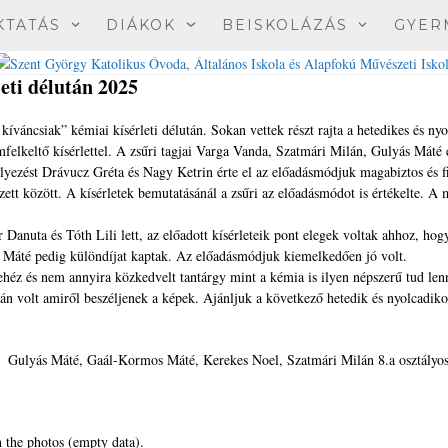
KTATÁS
DIÁKOK
BEISKOLÁZÁS
GYER
eti délután 2025
íváncsiak” kémiai kísérleti délután. Sokan vettek részt rajta a hetedikes és ny
felkeltő kísérlettel. A zsűri tagjai Varga Vanda, Szatmári Milán, Gulyás Máté 
elyezést Drávucz Gréta és Nagy Ketrin érte el az előadásmódjuk magabiztos és 
zett között. A kísérletek bemutatásánál a zsűri az előadásmódot is értékelte. A
 Danuta és Tóth Lili lett, az előadott kísérleteik pont elegek voltak ahhoz, hog
 Máté pedig különdíjat kaptak. Az előadásmódjuk kiemelkedően jó volt.
héz és nem annyira közkedvelt tantárgy mint a kémia is ilyen népszerű tud len
tán volt amiről beszéljenek a képek. Ajánljuk a következő hetedik és nyolcadik
Gulyás Máté, Gaál-Kormos Máté, Kerekes Noel, Szatmári Milán 8.a osztályos
 the photos (empty data).