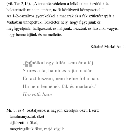
(vö. Ter 2,15). „A teremtésvédelem a lelkünkben kezdődik és
beletartozik minden ember, az őt körülvevő környezettel.”
Az 1-2-osztályos gyerekekkel a madarak és a fák születésnapját a
Vadasban ünnepeltük. Tökéletes hely, hogy figyeljünk és
megfigyeljünk, hallgassunk és halljunk, nézzünk és lássunk, vagyis,
hogy benne éljünk és ne mellette.
Kátainé Markó Anita
„Fa nélkül egy fillért sem ér a táj,
S üres a fa, ha nincs rajta madár.
Én azt hiszem, nem kelne föl a nap,
Ha nem lennének fák és madarak.”
Horváth Imre
Mi, 3. és 4. osztályosok is nagyon szeretjük őket. Ezért:
– tanulmányoztuk őket
– eljátszottuk őket,
– megvizsgáltuk őket, majd végül: