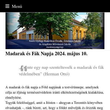
Skip
Menü
to
content
Madarak és Fák Napja 2024. május 10.
„Évente egy nap szenteltessék a madarak és fák
védelmében” (Herman Ottó)
A madarak és fák napja a Föld napjának a testvérünnepe, amelynek
célja az ifjúság természetvédelem iránti elkötelezettségének kialakítása,
elmélyítése.
Tegyük felelősséggel, amit a Jóisten – ahogyan a Teremtés könyvében
olvashatjuk –, ránk bízott, azt, hogy a földet műveljük és őrizzük meg