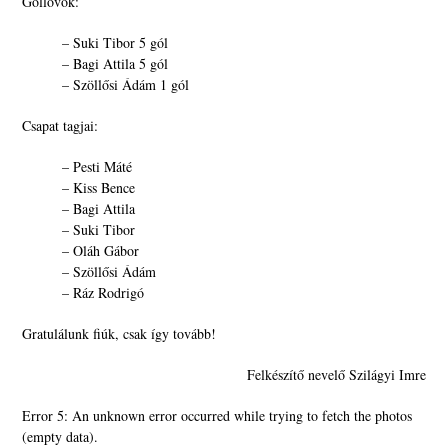
Góllövők:
– Suki Tibor 5 gól
– Bagi Attila 5 gól
– Szöllősi Ádám 1 gól
Csapat tagjai:
– Pesti Máté
– Kiss Bence
– Bagi Attila
– Suki Tibor
– Oláh Gábor
– Szöllősi Ádám
– Ráz Rodrigó
Gratulálunk fiúk, csak így tovább!
Felkészítő nevelő Szilágyi Imre
Error 5: An unknown error occurred while trying to fetch the photos
(empty data).