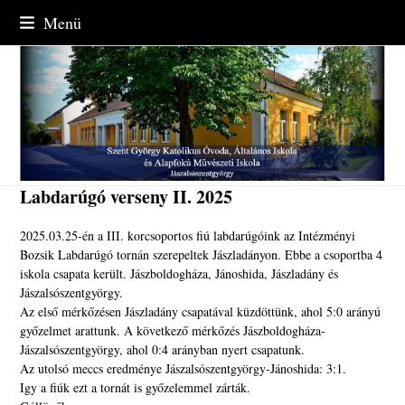
Skip
Menü
to
content
Labdarúgó verseny II. 2025
2025.03.25-én a III. korcsoportos fiú labdarúgóink az Intézményi
Bozsik Labdarúgó tornán szerepeltek Jászladányon. Ebbe a csoportba 4
iskola csapata került. Jászboldogháza, Jánoshida, Jászladány és
Jászalsószentgyörgy.
Az első mérkőzésen Jászladány csapatával küzdöttünk, ahol 5:0 arányú
győzelmet arattunk. A következő mérkőzés Jászboldogháza-
Jászalsószentgyörgy, ahol 0:4 arányban nyert csapatunk.
Az utolsó meccs eredménye Jászalsószentgyörgy-Jánoshida: 3:1.
Igy a fiúk ezt a tornát is győzelemmel zárták.