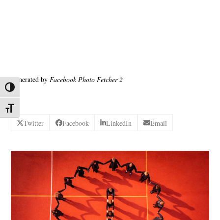
Generated by
Facebook Photo Fetcher 2
Nagy kontraszt váltása
Betűméret váltása
Twitter
Facebook
LinkedIn
Email