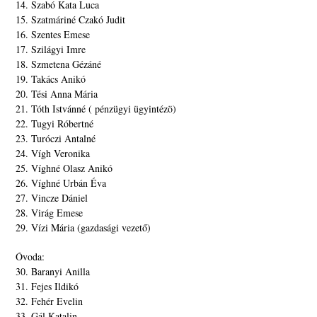
14. Szabó Kata Luca
15. Szatmáriné Czakó Judit
16. Szentes Emese
17. Szilágyi Imre
18. Szmetena Gézáné
19. Takács Anikó
20. Tési Anna Mária
21. Tóth Istvánné ( pénzügyi ügyintézö)
22. Tugyi Róbertné
23. Turóczi Antalné
24. Vígh Veronika
25. Víghné Olasz Anikó
26. Víghné Urbán Éva
27. Vincze Dániel
28. Virág Emese
29. Vízi Mária (gazdasági vezető)
Óvoda:
30. Baranyi Anilla
31. Fejes Ildikó
32. Fehér Evelin
33. Gál Katalin