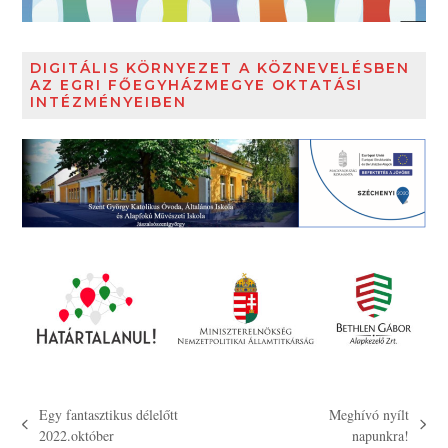
DIGITÁLIS KÖRNYEZET A KÖZNEVELÉSBEN
AZ EGRI FŐEGYHÁZMEGYE OKTATÁSI
INTÉZMÉNYEIBEN
Egy fantasztikus délelőtt
Meghívó nyílt
previous
next
2022.október
napunkra!