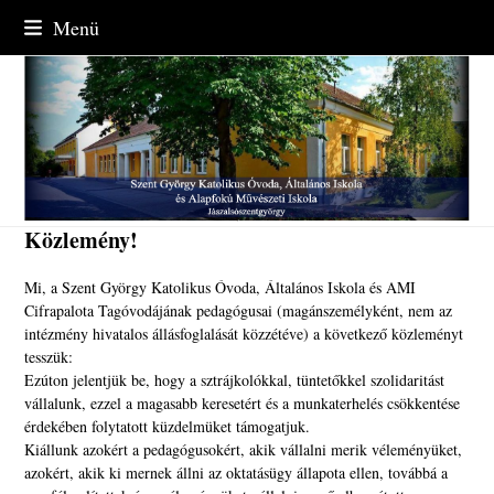
Skip
Menü
to
content
Közlemény!
Mi, a Szent György Katolikus Óvoda, Általános Iskola és AMI
Cifrapalota Tagóvodájának pedagógusai (magánszemélyként, nem az
intézmény hivatalos állásfoglalását közzétéve) a következő közleményt
tesszük:
Ezúton jelentjük be, hogy a sztrájkolókkal, tüntetőkkel szolidaritást
vállalunk, ezzel a magasabb keresetért és a munkaterhelés csökkentése
érdekében folytatott küzdelmüket támogatjuk.
Kiállunk azokért a pedagógusokért, akik vállalni merik véleményüket,
azokért, akik ki mernek állni az oktatásügy állapota ellen, továbbá a