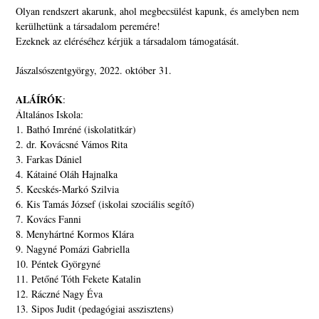
Olyan rendszert akarunk, ahol megbecsülést kapunk, és amelyben nem
kerülhetünk a társadalom peremére!
Ezeknek az eléréséhez kérjük a társadalom támogatását.
Jászalsószentgyörgy, 2022. október 31.
ALÁÍRÓK
:
Általános Iskola:
1. Bathó Imréné (iskolatitkár)
2. dr. Kovácsné Vámos Rita
3. Farkas Dániel
4. Kátainé Oláh Hajnalka
5. Kecskés-Markó Szilvia
6. Kis Tamás József (iskolai szociális segítő)
7. Kovács Fanni
8. Menyhártné Kormos Klára
9. Nagyné Pomázi Gabriella
10. Péntek Györgyné
11. Petőné Tóth Fekete Katalin
12. Ráczné Nagy Éva
13. Sipos Judit (pedagógiai asszisztens)