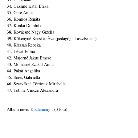
34. Gazsiné Kátai Erika
35. Gere Anita
36. Komlós Renáta
37. Konka Dominika
38. Kovácsné Nagy Gizella
39. Kökényné Kecskés Éva (pedagógiai asszisztens)
40. Krizsán Rebeka
41. Lévai Edina
42. Majorné Jakus Emese
43. Molnárné Szakál Anita
44. Pakai Angelika
45. Seres Gabriella
46. Szarvákné Törőcsik Mirabella
47. Tóthné Vincze Alexandra
Album neve:
Közlemény!
. (3 fotó)