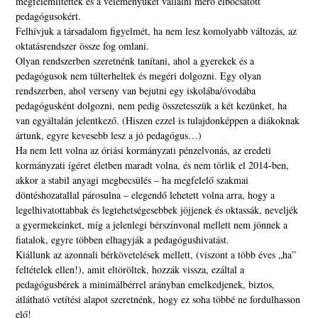
megfélemlítettek és a véleményüket vállalni merő elbocsátott
pedagógusokért.
Felhívjuk a társadalom figyelmét, ha nem lesz komolyabb változás, az
oktatásrendszer össze fog omlani.
Olyan rendszerben szeretnénk tanítani, ahol a gyerekek és a
pedagógusok nem túlterheltek és megéri dolgozni. Egy olyan
rendszerben, ahol verseny van bejutni egy iskolába/óvodába
pedagógusként dolgozni, nem pedig összetesszük a két kezünket, ha
van egyáltalán jelentkező. (Hiszen ezzel is tulajdonképpen a diákoknak
ártunk, egyre kevesebb lesz a jó pedagógus…)
Ha nem lett volna az óriási kormányzati pénzelvonás, az eredeti
kormányzati ígéret életben maradt volna, és nem törlik el 2014-ben,
akkor a stabil anyagi megbecsülés – ha megfelelő szakmai
döntéshozatallal párosulna – elegendő lehetett volna arra, hogy a
legelhivatottabbak és legtehetségesebbek jöjjenek és oktassák, neveljék
a gyermekeinket, míg a jelenlegi bérszínvonal mellett nem jönnek a
fiatalok, egyre többen elhagyják a pedagógushivatást.
Kiállunk az azonnali bérkövetelések mellett, (viszont a több éves „ha”
feltételek ellen!), amit eltöröltek, hozzák vissza, ezáltal a
pedagógusbérek a minimálbérrel arányban emelkedjenek, biztos,
átlátható vetítési alapot szeretnénk, hogy ez soha többé ne fordulhasson
elő!