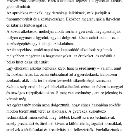
Milyen színt használjak?
Ezek a döntések fejlesztik a gyerekek kreatív
gondolkodását.
Az aprólékos munkák, egy darabkája lelküknek, mik javítják a
finommotorikát és a kézügyességet. Eközben megtanulják a figyelem
és kitartás fontosságát is.
A közös alkotások, műhelymunkák során a gyerekek megtapasztalják,
milyen egymásra figyelni, együtt dolgozni, közös célért tenni – ez a
közösségépítés egyik alapja az iskolában.
Az ünnepekhez, emléknapokhoz kapcsolódó alkotások segítenek
mélyebben megérteni a hagyományokat, az értékeket, és erősítik a
belső hitet és az identitást.
eredmény
Egy elkészült alkotás nemcsak szép, hanem
– valami, amit
én
hoztam létre. Ez óriási önbizalmat ad a gyerekeknek, különösen
azoknak, akik más területeken kevesebb sikerélményt szereznek.
Számos szép eredménnyel büszkélkedhetünk ebben az évben is megyei
és országos rajzpályázatokon. S még van eredmény , amire jelenleg is
várunk még.
Az egész tanév során azon dolgoztunk, hogy ehhez hasonlóan sokféle
módon teremtsünk teret az alkotásra. A gyerekek különböző
technikákkal ismerkedtek meg: többek között az írisz technikával,
amely precizitást és türelmet kíván, a különféle hajtogatási formákkal,
amelyek a térlátásukat és kreativitásukat fejlesztették. Foglalkoztunk a