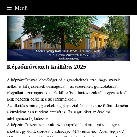
Skip
Menü
to
content
Képzőművészeti kiállítás 2025
A képzőművészet lehetőséget ad a gyerekeknek arra, hogy szavak
nélkül is kifejezhessék önmagukat – az érzéseiket, gondolataikat,
vágyaikat, szorongásaikat. Ez különösen fontos azoknál a gyerekeknél,
akik nehezen beszélnek az érzelmeikről.
Az alkotás során a gyerekek megtapasztalják a siker, az öröm, de néha
a küzdelem és a türelem érzését is. Ez segíti őket az érzelmi
intelligencia fejlődésében.
A képzőművészet nem csak „szép rajzokat” jelent – minden egyes
alkotás egy döntéssorozat eredménye.
Mit válasszak? Hova tegyem?