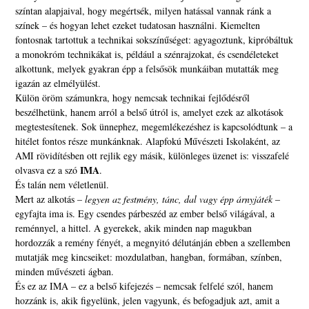
színtan alapjaival, hogy megértsék, milyen hatással vannak ránk a
színek – és hogyan lehet ezeket tudatosan használni. Kiemelten
fontosnak tartottuk a technikai sokszínűséget: agyagoztunk, kipróbáltuk
a monokróm technikákat is, például a szénrajzokat, és csendéleteket
alkottunk, melyek gyakran épp a felsősök munkáiban mutatták meg
igazán az elmélyülést.
Külön öröm számunkra, hogy nemcsak technikai fejlődésről
beszélhetünk, hanem arról a belső útról is, amelyet ezek az alkotások
megtestesítenek. Sok ünnephez, megemlékezéshez is kapcsolódtunk – a
hitélet fontos része munkánknak. Alapfokú Művészeti Iskolaként, az
AMI rövidítésben ott rejlik egy másik, különleges üzenet is: visszafelé
IMA
olvasva ez a szó
.
És talán nem véletlenül.
Mert az alkotás –
legyen az festmény, tánc, dal vagy épp árnyjáték
–
egyfajta ima is. Egy csendes párbeszéd az ember belső világával, a
reménnyel, a hittel. A gyerekek, akik minden nap magukban
hordozzák a remény fényét, a megnyitó délutánján ebben a szellemben
mutatják meg kincseiket: mozdulatban, hangban, formában, színben,
minden művészeti ágban.
És ez az IMA – ez a belső kifejezés – nemcsak felfelé szól, hanem
hozzánk is, akik figyelünk, jelen vagyunk, és befogadjuk azt, amit a