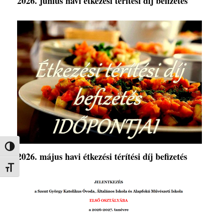
2026. június havi étkezési térítési díj befizetés
Nagy kontraszt váltása
2026. május havi étkezési térítési díj befizetés
Betűméret váltása