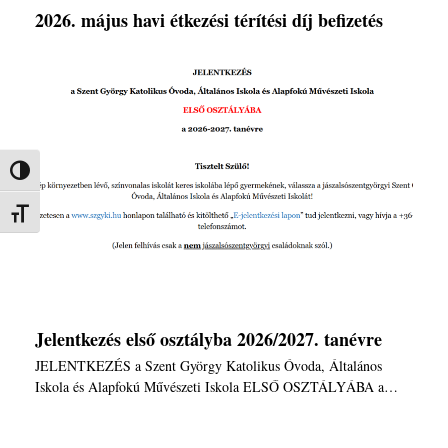
2026. május havi étkezési térítési díj befizetés
Nagy kontraszt váltása
Betűméret váltása
Jelentkezés első osztályba 2026/2027. tanévre
JELENTKEZÉS a Szent György Katolikus Óvoda, Általános
Iskola és Alapfokú Művészeti Iskola ELSŐ OSZTÁLYÁBA a…