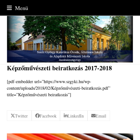
Skip
Menü
to
content
Képzőművészeti beiratkozás 2017-2018
[pdf-embedder url=”https://www.szgyki.hu/wp-
content/uploads/2018/02/Képzőművészeti-beiratkozás.pdf”
title=”Képzőművészeti beiratkozás”]
Twitter
Facebook
LinkedIn
Email