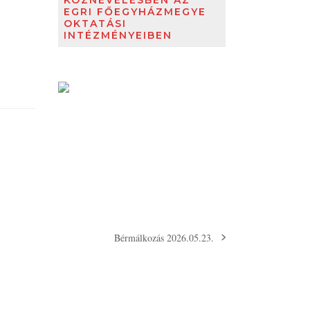
KÖZNEVELÉSBEN AZ
EGRI FŐEGYHÁZMEGYE
OKTATÁSI
INTÉZMÉNYEIBEN
Bérmálkozás 2026.05.23.
next
post: