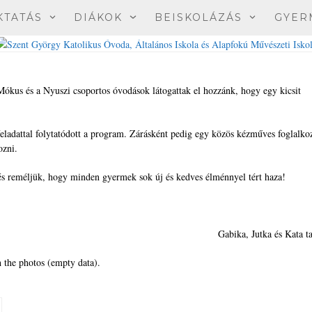
KTATÁS
DIÁKOK
BEISKOLÁZÁS
GYER
Mókus és a Nyuszi csoportos óvodások látogattak el hozzánk, hogy egy kicsit
feladattal folytatódott a program. Zárásként pedig egy közös kézműves foglalko
ozni.
és reméljük, hogy minden gyermek sok új és kedves élménnyel tért haza!
Gabika, Jutka és Kata t
 the photos (empty data).