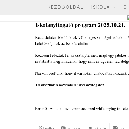
Skip
KEZDŐOLDAL
ISKOLA
O
to
content
Iskolanyitogató program 2025.10.21.
Kedd délután iskolánknak különleges vendégei voltak: a 
belekóstoljanak az iskolás életbe.
Közösen fedeztük fel az osztálytermet, majd egy játékos 
mutathatta meg mindenki, hogy milyen ügyesen tud dolg
Nagyon örültünk, hogy ilyen sokan ellátogattak hozzánk 
Találkozunk a novemberi iskolanyitogatón!
Error 5: An unknown error occurred while trying to fetch
Twitter
Facebook
LinkedIn
Email