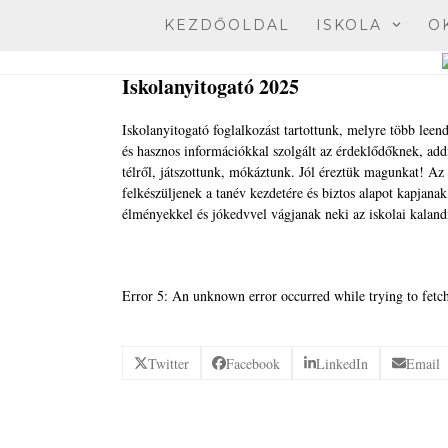
Skip
KEZDŐOLDAL
ISKOLA
O
to
content
Iskolanyitogató 2025
Iskolanyitogató foglalkozást tartottunk, melyre több lee
és hasznos információkkal szolgált az érdeklődőknek, a
télről, játszottunk, mókáztunk. Jól éreztük magunkat! Az
felkészüljenek a tanév kezdetére és biztos alapot kapjana
élményekkel és jókedvvel vágjanak neki az iskolai kaland
Error 5: An unknown error occurred while trying to fetch
Twitter
Facebook
LinkedIn
Email