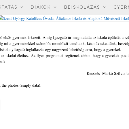
KTATÁS
DIÁKOK
BEISKOLÁZÁS
GYER
ndő elsős gyermek érkezett. Amíg Igazgató úr megmutatta az iskola épületét a s
ddig mi a gyermekekkel számolós mondókát tanultunk, kézműveskedtünk, beszél
 iskolanyitogató foglalkozás egy nagyszerű lehetőség arra, hogy a gyerekek
k az iskolai élethez. Az ilyen programok segítenek abban, hogy a gyerekek pozit
nak.
Kecskés- Markó Szilvia ta
 the photos (empty data).