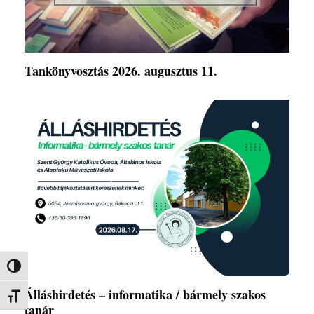
Tankönyvosztás 2026. augusztus 11.
Nagy kontraszt váltása
Álláshirdetés – informatika / bármely szakos
Betűméret váltása
tanár