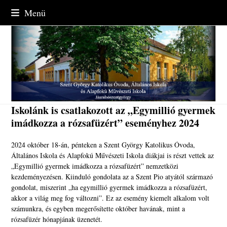
Skip
Menü
to
content
Iskolánk is csatlakozott az „Egymillió gyermek
imádkozza a rózsafüzért” eseményhez 2024
2024 október 18-án, pénteken a Szent György Katolikus Óvoda,
Általános Iskola és Alapfokú Művészeti Iskola diákjai is részt vettek az
„Egymillió gyermek imádkozza a rózsafüzért” nemzetközi
kezdeményezésen. Kiinduló gondolata az a Szent Pio atyától származó
gondolat, miszerint „ha egymillió gyermek imádkozza a rózsafüzért,
akkor a világ meg fog változni”. Ez az esemény kiemelt alkalom volt
számunkra, és egyben megerősítette október havának, mint a
rózsafüzér hónapjának üzenetét.