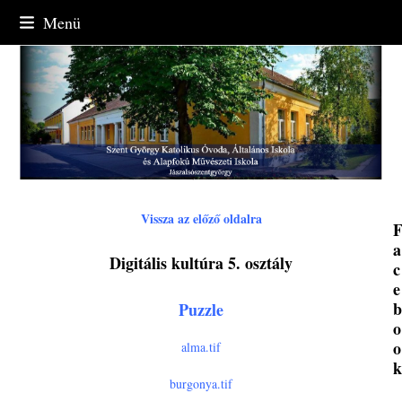
Skip
Menü
to
content
Vissza az előző oldalra
a
Digitális kultúra 5. osztály
c
e
Puzzle
o
o
alma.tif
burgonya.tif