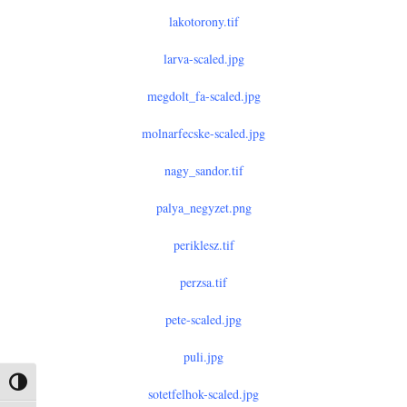
lakotorony.tif
larva-scaled.jpg
megdolt_fa-scaled.jpg
molnarfecske-scaled.jpg
nagy_sandor.tif
palya_negyzet.png
periklesz.tif
perzsa.tif
pete-scaled.jpg
puli.jpg
Nagy kontraszt váltása
sotetfelhok-scaled.jpg