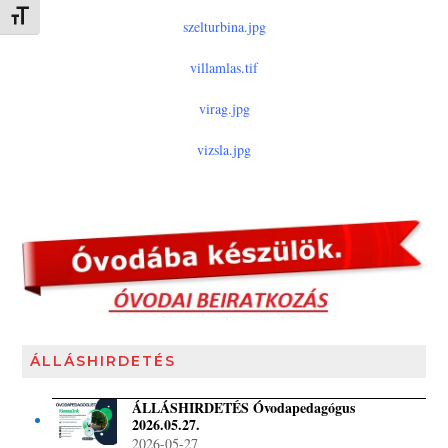
Betűméret váltása
szelturbina.jpg
villamlas.tif
virag.jpg
vizsla.jpg
ÁLLÁSHIRDETÉS
ÁLLÁSHIRDETÉS Óvodapedagógus
2026.05.27.
2026-05-27