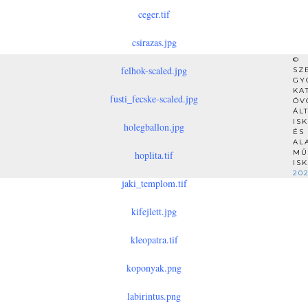
ceger.tif
csirazas.jpg
©
felhok-scaled.jpg
SZ
GY
KA
fusti_fecske-scaled.jpg
ÓV
ÁL
IS
holegballon.jpg
ÉS
AL
MŰ
hoplita.tif
IS
20
jaki_templom.tif
kifejlett.jpg
kleopatra.tif
koponyak.png
labirintus.png