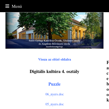
Skip
Menü
to
content
Vissza az előző oldalra
a
Digitális kultúra 4. osztály
c
e
Puzzle
o
o
06_nyers.doc
05_nyers.doc