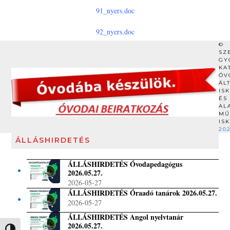
91_nyers.doc
92_nyers.doc
©
SZ
GY
KA
ÓV
ÁL
IS
ÉS
AL
MŰ
IS
20
ÁLLÁSHIRDETÉS
ÁLLÁSHIRDETÉS Óvodapedagógus
2026.05.27.
2026-05-27
ÁLLÁSHIRDETÉS Óraadó tanárok 2026.05.27.
2026-05-27
ÁLLÁSHIRDETÉS Angol nyelvtanár
2026.05.27.