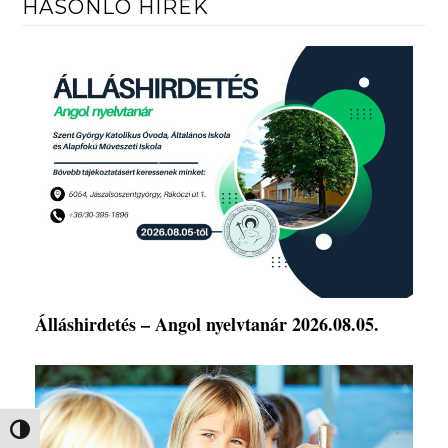
HASONLÓ HÍREK
Álláshirdetés – Angol nyelvtanár 2026.08.05.
Nagy kontraszt váltása