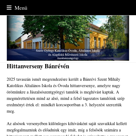
Skip
Menü
to
content
Hittanverseny Bánrévén
2025 tavaszán ismét megrendezésre került a Bánrévi Szent Mihály
Katolikus Általános Iskola és Óvoda hittanversenye, amelyre nagy
örömünkre a Jászalsószentgyörgyi tanulók is meghívást kaptak. A
megmérettetésen mind az alsó, mind a felső tagozatos tanulóink szép
eredményt értek el: mindkét korcsoportban a 3. helyezést szereztük
meg.
Az alsósok versenyében különleges kihívásként saját szavaikkal kellett
megfogalmazniuk és előadniuk egy imát, míg a felsősök számára a