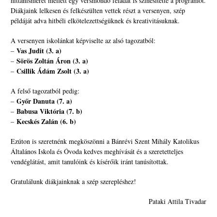
hittanismeret mellett egy versmondó feladat is színesítette a programot.
Diákjaink lelkesen és felkészülten vettek részt a versenyen, szép
példáját adva hitbéli elkötelezettségüknek és kreativitásuknak.
A versenyen iskolánkat képviselte az alsó tagozatból:
Vas Judit (3. a)
–
Sörös Zoltán Áron (3. a)
–
Csillik Ádám Zsolt (3. a)
–
A felső tagozatból pedig:
Győr Danuta (7. a)
–
Babusa Viktória (7. b)
–
Kecskés Zalán (6. b)
–
Ezúton is szeretnénk megköszönni a Bánrévi Szent Mihály Katolikus
Általános Iskola és Óvoda kedves meghívását és a szeretetteljes
vendéglátást, amit tanulóink és kísérőik iránt tanúsítottak.
Gratulálunk diákjainknak a szép szerepléshez!
Pataki Attila Tivadar