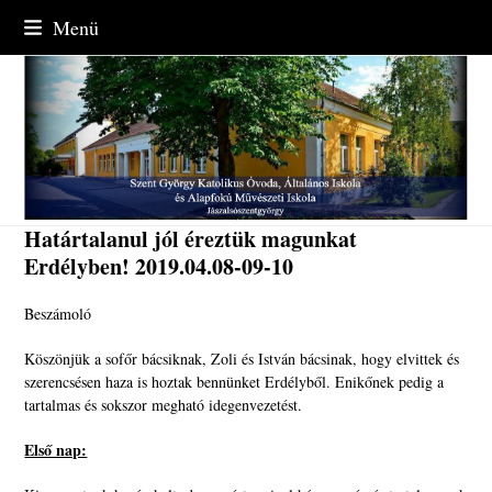
Skip
Menü
to
content
Határtalanul jól éreztük magunkat
Erdélyben! 2019.04.08-09-10
Beszámoló
Köszönjük a sofőr bácsiknak, Zoli és István bácsinak, hogy elvittek és
szerencsésen haza is hoztak bennünket Erdélyből. Enikőnek pedig a
tartalmas és sokszor megható idegenvezetést.
Első nap: