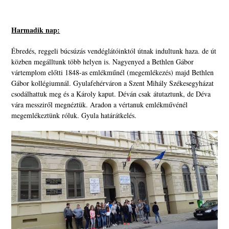
Harmadik nap:
Ébredés, reggeli búcsúzás vendéglátóinktól útnak indultunk haza. de út
közben megálltunk több helyen is. Nagyenyed a Bethlen Gábor
vártemplom előtti 1848-as emlékműnél (megemlékezés) majd Bethlen
Gábor kollégiumnál. Gyulafehérváron a Szent Mihály Székesegyházat
csodálhattuk meg és a Károly kaput. Déván csak átutaztunk, de Déva
vára messziről megnéztük. Aradon a vértanuk emlékművénél
megemlékeztünk róluk. Gyula határátkelés.