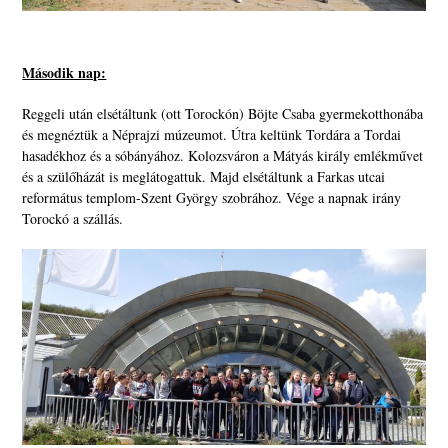
Második nap:
Reggeli után elsétáltunk (ott Torockón) Böjte Csaba gyermekotthonába
és megnéztük a Néprajzi múzeumot. Útra keltünk Tordára a Tordai
hasadékhoz és a sóbányához. Kolozsváron a Mátyás király emlékművet
és a szülőházát is meglátogattuk. Majd elsétáltunk a Farkas utcai
református templom-Szent György szobrához. Vége a napnak irány
Torockó a szállás.