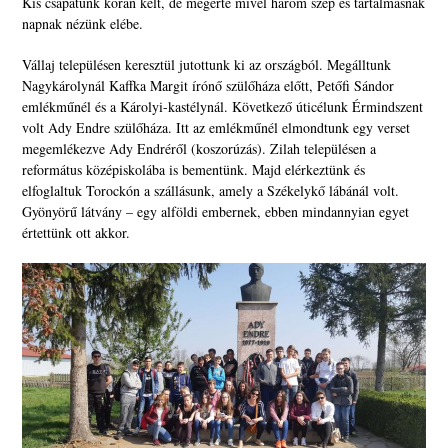
Kis csapatunk korán kelt, de megérte mivel három szép és tartalmasnak
napnak nézünk elébe.
Vállaj településen keresztül jutottunk ki az országból. Megálltunk
Nagykárolynál Kaffka Margit írónő szülőháza előtt, Petőfi Sándor
emlékműnél és a Károlyi-kastélynál. Következő úticélunk Érmindszent
volt Ady Endre szülőháza. Itt az emlékműnél elmondtunk egy verset
megemlékezve Ady Endréről (koszorúzás). Zilah településen a
református középiskolába is bementünk. Majd elérkeztünk és
elfoglaltuk Torockón a szállásunk, amely a Székelykő lábánál volt.
Gyönyörű látvány – egy alföldi embernek, ebben mindannyian egyet
értettünk ott akkor.