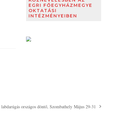
KÖZNEVELÉSBEN AZ
EGRI FŐEGYHÁZMEGYE
OKTATÁSI
INTÉZMÉNYEIBEN
y labdarúgás országos döntő, Szombathely Május 29-31