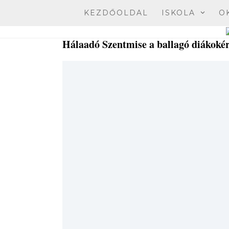
Skip
KEZDŐOLDAL
ISKOLA
O
to
content
Hálaadó Szentmise a ballagó diákokért