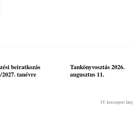
zési beiratkozás
Tankönyvosztás 2026.
/2027. tanévre
augusztus 11.
IV. korcsoport lán
next
post: