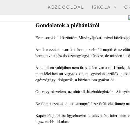
Skip
KEZDŐOLDAL
ISKOLA
O
to
content
Gondolatok a plébániáról
Ezen sorokkal köszöntöm Mindnyájukat, mivel közösségi,
Amikor ezeket a sorokat írom, az elmúlt napok és az el
bemutatva a jászalsószentgyörgyi hívekre, de minden itt é
A templom valójában nem üres. Jelen van a mi Urunk, tito
mert lélekben ott vagytok velem, gyerekek, szülők, a csa
egészségügyi dolgozók, a közhatalom gyakorlói.
Ott vagytok velem, az oltárnál Jászboldogházán, Alattyán
Ne felejtkezzetek el a vasárnapról! Az örök élet ünnep na
Kapcsolódjatok be figyelmesen a televízión, interneten k
legszentebb titkokat.