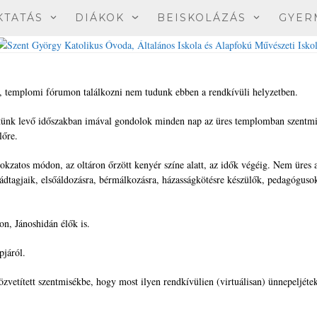
KTATÁS
DIÁKOK
BEISKOLÁZÁS
GYER
 templomi fórumon találkozni nem tudunk ebben a rendkívüli helyzetben.
őttünk levő időszakban imával gondolok minden nap az üres templomban szentmi
lőre.
kzatos módon, az oltáron őrzött kenyér színe alatt, az idők végéig. Nem üres a
ládtagjaik, elsőáldozásra, bérmálkozásra, házasságkötésre készülők, pedagóguso
on, Jánoshidán élők is.
pjáról.
özvetített szentmisékbe, hogy most ilyen rendkívülien (virtuálisan) ünnepeljéte