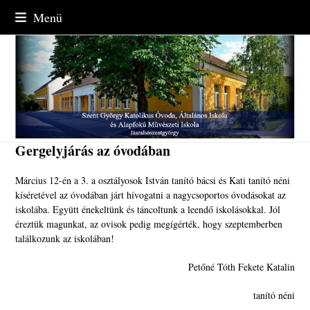
Skip
Menü
to
content
Gergelyjárás az óvodában
Március 12-én a 3. a osztályosok István tanító bácsi és Kati tanító néni
kíséretével az óvodában járt hívogatni a nagycsoportos óvodásokat az
iskolába. Együtt énekeltünk és táncoltunk a leendő iskolásokkal. Jól
éreztük magunkat, az ovisok pedig megígérték, hogy szeptemberben
találkozunk az iskolában!
Petőné Tóth Fekete Katalin
tanító néni