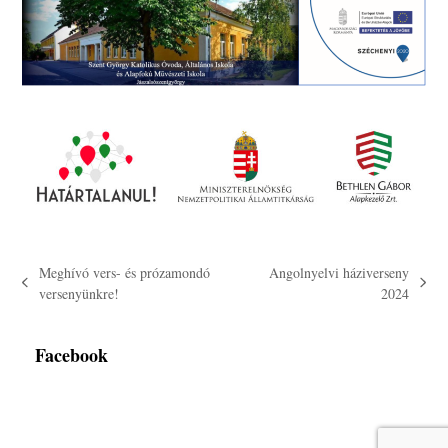
Meghívó vers- és prózamondó
Angolnyelvi háziverseny
previous
next
versenyünkre!
2024
post:
post:
Facebook