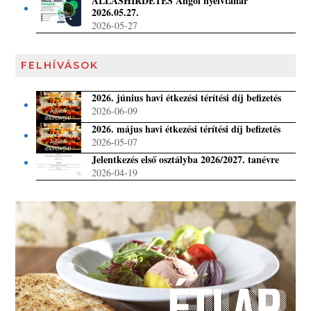
ÁLLÁSHIRDETÉS Angol nyelvtanár
2026.05.27.
2026-05-27
FELHÍVÁSOK
2026. június havi étkezési térítési díj befizetés
2026-06-09
2026. május havi étkezési térítési díj befizetés
2026-05-07
Jelentkezés első osztályba 2026/2027. tanévre
2026-04-19