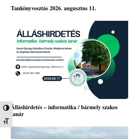
Tankönyvosztás 2026. augusztus 11.
Álláshirdetés – informatika / bármely szakos
Nagy kontraszt váltása
tanár
Betűméret váltása