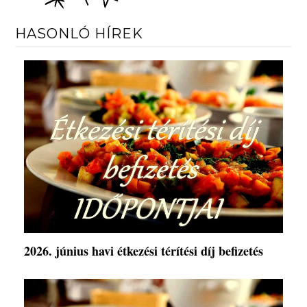
HASONLÓ HÍREK
2026. június havi étkezési térítési díj befizetés