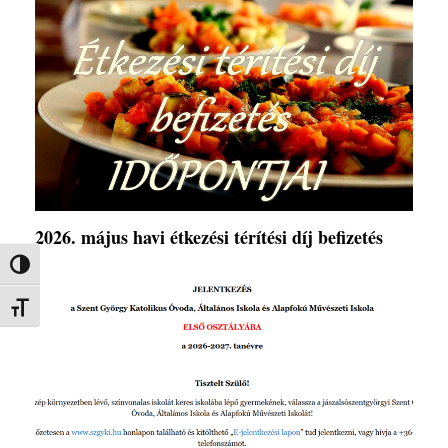
2026. május havi étkezési térítési díj befizetés
Nagy kontraszt váltása
Betűméret váltása