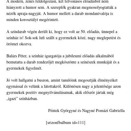
A modern, zenés feldolgozású, két felvonásos előadásból nem
hiányzott a humor sem. A szereplők gyakran megmosolyogtatták a
nézők apraja-nagyját. A humor mellett a darab mondanivalója is
minden korosztályt megérintett.
A színdarab végén derült ki, hogy ez volt az 50. előadás, ünnepel a
színház is! Sok-sok lufi szállt a gyermekek közé, nagy meglepetést és
örömet okozva.
Balázs Péter, a színház igazgatója a jubileumi előadás alkalmából
bemutatta a darab rendezőjét megköszönte a színészek munkáját és a
gyermekek figyelmét.
Jó volt hallgatni a buszon, amint tanulóink megosztják élményeiket
egymással és velünk a látottakról. Különösen nagy a jelentősége azon
gyermekek pozitív megnyilvánulásainak, akik először jártak még
„igazi” színházban.
Péntek Györgyné és Nagyné Pomázi Gabriella
[srizonfbalbum id=111]