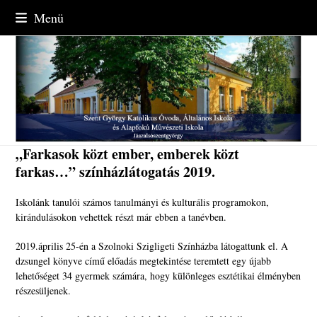
Skip
Menü
to
content
„Farkasok közt ember, emberek közt
farkas…” színházlátogatás 2019.
Iskolánk tanulói számos tanulmányi és kulturális programokon,
kirándulásokon vehettek részt már ebben a tanévben.
2019.április 25-én a Szolnoki Szigligeti Színházba látogattunk el. A
dzsungel könyve című előadás megtekintése teremtett egy újabb
lehetőséget 34 gyermek számára, hogy különleges esztétikai élményben
részesüljenek.