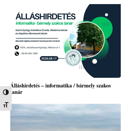
Álláshirdetés – informatika / bármely szakos
tanár
Nagy kontraszt váltása
Betűméret váltása