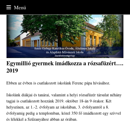
Skip
Menü
to
content
Egymillió gyermek imádkozza a rózsafüzért….
2019
Ebben az évben is csatlakozott iskolánk Ferenc pápa hívásához.
Iskolánk diákjai és tanárai, valamint a helyi rózsafüzér társulat néhány
tagjai is csatlakozott hozzánk 2019. október 18-án 9 órakor. Két
helyszínen, az 1.-2. évfolyam az iskolában, 3. évfolyamtól a 8.
évfolyamig pedig a templomban, közel 350 fő imádkozott egy szívvel
és lélekkel a Szűzanyához abban az órában.