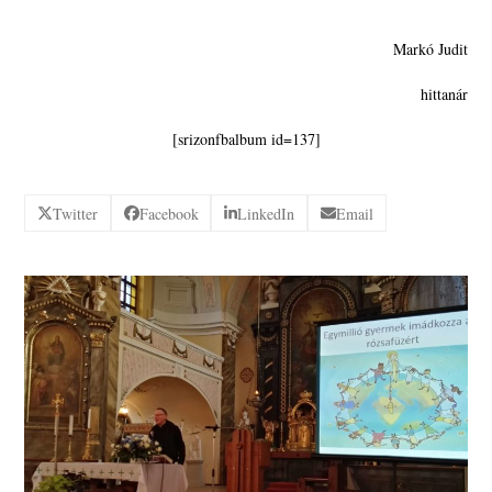
Markó Judit
hittanár
[srizonfbalbum id=137]
Twitter
Facebook
LinkedIn
Email