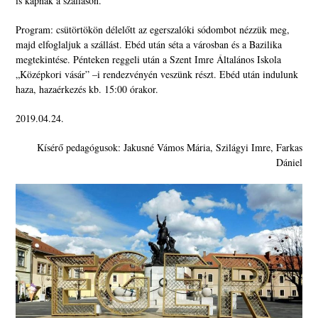
is kapnak a szálláson.
Program: csütörtökön délelőtt az egerszalóki sódombot nézzük meg,
majd elfoglaljuk a szállást. Ebéd után séta a városban és a Bazilika
megtekintése. Pénteken reggeli után a Szent Imre Általános Iskola
„Középkori vásár” –i rendezvényén veszünk részt. Ebéd után indulunk
haza, hazaérkezés kb. 15:00 órakor.
2019.04.24.
Kísérő pedagógusok: Jakusné Vámos Mária, Szilágyi Imre, Farkas
Dániel