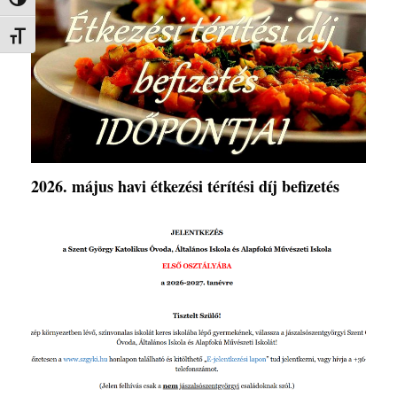
Nagy kontraszt váltása
Betűméret váltása
2026. május havi étkezési térítési díj befizetés