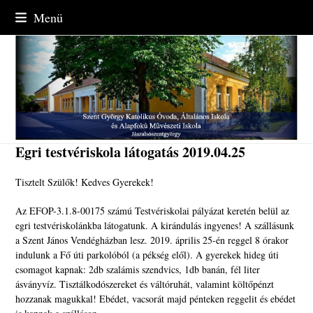
Skip
Menü
to
content
Egri testvériskola látogatás 2019.04.25
Tisztelt Szülők! Kedves Gyerekek!
Az EFOP-3.1.8-00175 számú Testvériskolai pályázat keretén belül az
egri testvériskolánkba látogatunk. A kirándulás ingyenes! A szállásunk
a Szent János Vendégházban lesz. 2019. április 25-én reggel 8 órakor
indulunk a Fő úti parkolóból (a pékség elől). A gyerekek hideg úti
csomagot kapnak: 2db szalámis szendvics, 1db banán, fél liter
ásványvíz. Tisztálkodószereket és váltóruhát, valamint költőpénzt
hozzanak magukkal! Ebédet, vacsorát majd pénteken reggelit és ebédet