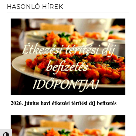
HASONLÓ HÍREK
2026. június havi étkezési térítési díj befizetés