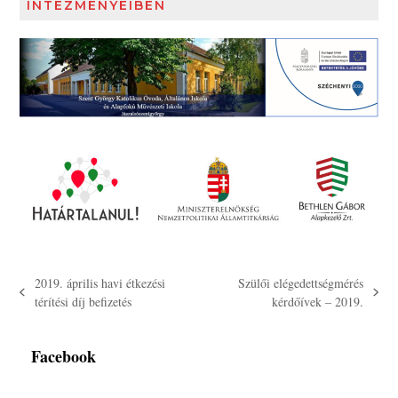
INTÉZMÉNYEIBEN
2019. április havi étkezési
Szülői elégedettségmérés
previous
next
térítési díj befizetés
kérdőívek – 2019.
post:
post:
Facebook