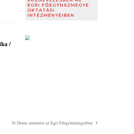
KÖZNEVELÉSBEN AZ
EGRI FŐEGYHÁZMEGYE
OKTATÁSI
INTÉZMÉNYEIBEN
ika /
Te Deum szentmise az Egri Főegyházmegyében
next
post: