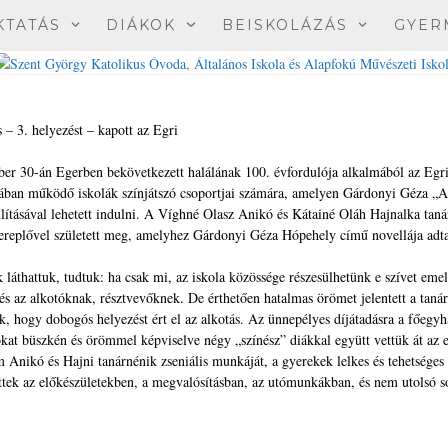
KTATÁS
DIÁKOK
BEISKOLÁZÁS
GYER
 – 3. helyezést – kapott az Egri
er 30-án Egerben bekövetkezett halálának 100. évfordulója alkalmából az Egr
sában működő iskolák színjátszó csoportjai számára, amelyen Gárdonyi Géza „A
ításával lehetett indulni. A Víghné Olasz Anikó és Kátainé Oláh Hajnalka tan
ereplővel született meg, amelyhez Gárdonyi Géza Hópehely című novellája adt
 láthattuk, tudtuk: ha csak mi, az iskola közössége részesülhetünk e szívet eme
s az alkotóknak, résztvevőknek. De érthetően hatalmas örömet jelentett a taná
 hogy dobogós helyezést ért el az alkotás. Az ünnepélyes díjátadásra a főeg
ókat büszkén és örömmel képviselve négy „színész” diákkal együtt vettük át az e
 Anikó és Hajni tanárnénik zseniális munkáját, a gyerekek lelkes és tehetséges
ettek az előkészületekben, a megvalósításban, az utómunkákban, és nem utolsó s