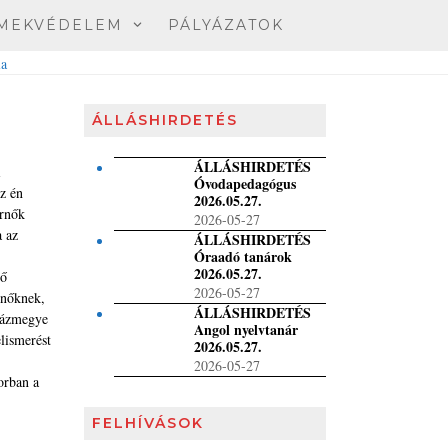
MEKVÉDELEM
PÁLYÁZATOK
ÁLLÁSHIRDETÉS
ÁLLÁSHIRDETÉS
i
Óvodapedagógus
z én
2026.05.27.
árnők
2026-05-27
a az
ÁLLÁSHIRDETÉS
Óraadó tanárok
2026.05.27.
lő
2026-05-27
rnőknek,
ÁLLÁSHIRDETÉS
yházmegye
Angol nyelvtanár
lismerést
2026.05.27.
2026-05-27
orban a
FELHÍVÁSOK