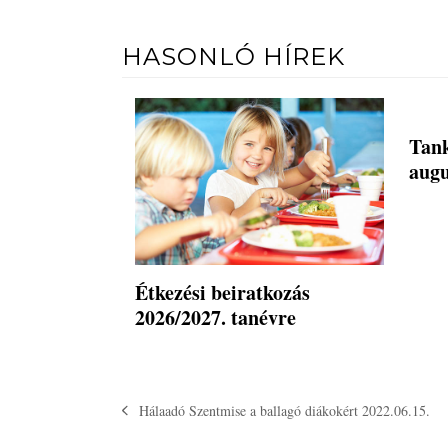
HASONLÓ HÍREK
Tank
augu
Étkezési beiratkozás
2026/2027. tanévre
Hálaadó Szentmise a ballagó diákokért 2022.06.15.
previous
post: