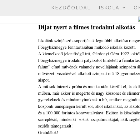
Skip
KEZDŐOLDAL
ISKOLA
O
to
content
Díjat nyert a filmes irodalmi alkotás
Iskolánk színjátszó csoportjának legutóbbi alkotása rangos
Főegyházmegye fenntartásában működő iskolák között.
A kiemelkedő jelentőségű író, Gárdonyi Géza 1922. októb
Főegyházmegye irodalmi pályázatot hirdetett a fenntartá
falum” című művének valamely novellájának színpadra áll
művészeti vezetésével alkotott színpadi mű 18 gyermeksz
alapot.
A mű sok intenzív próba és munka után készült el, és akik
műben, már akkor is megérte és nagy köszönet és elismeré
gyerekeknek és mindannyiunknak a hír, amikor megtudtuk,
központi ünnepségén került sor, ahol iskolánkat, az alkot
és a 100.000 forintos könyvutalványt. Ezúton is köszönöm
szereplését, mindenki -sokak- csapatmunkáját, akik segít
szülők támogatását!
Gratulálok!