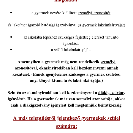
a gyermek nevére kiállított
személyi azonosítót
és
lakcímet igazoló hatósági igazolványt
, (a gyermek lakcímkártyáját)
az iskolába lépéshez szükséges fejlettség elérését tanúsító
igazolást,
a szülő lakcímkártyáját.
Amennyiben a gyermek még nem rendelkezik
személyi
azonosítóval
, okmányirodában kell kezdeményezni annak
készítését. (Ennek igényléséhez szükséges a gyermek születési
anyakönyvi kivonata és lakcímkártyája.)
Szintén az okmányirodában kell kezdeményezni a
diákigazolvány
igénylését. Ha a gyermeknek már van személyi azonosítója, akkor
csak a diákigazolvány igénylést kell megtenniük beiratkozásig.
A más településről jelentkező gyermekek szülei
számára: