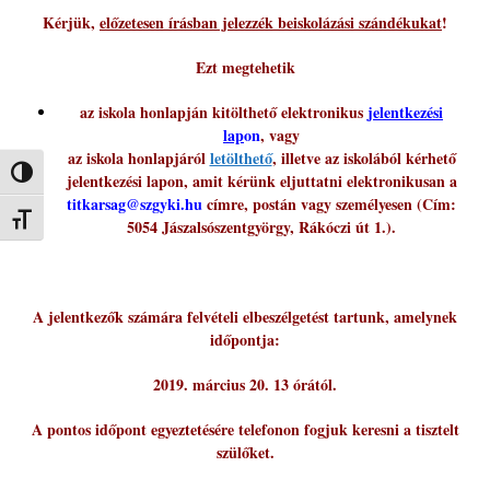
Kérjük,
előzetesen írásban jelezzék beiskolázási szándékukat
!
Ezt megtehetik
az iskola honlapján kitölthető elektronikus
jelentkezési
lap
on
, vagy
az iskola honlapjáról
letölthető
, illetve az iskolából kérhető
Nagy kontraszt váltása
jelentkezési lapon, amit kérünk eljuttatni elektronikusan a
titkarsag@szgyki.hu
címre, postán vagy személyesen (Cím:
Betűméret váltása
5054 Jászalsószentgyörgy, Rákóczi út 1.).
A jelentkezők számára felvételi elbeszélgetést tartunk, amelynek
időpontja:
2019. március 20. 13 órától.
A pontos időpont egyeztetésére telefonon fogjuk keresni a tisztelt
szülőket.