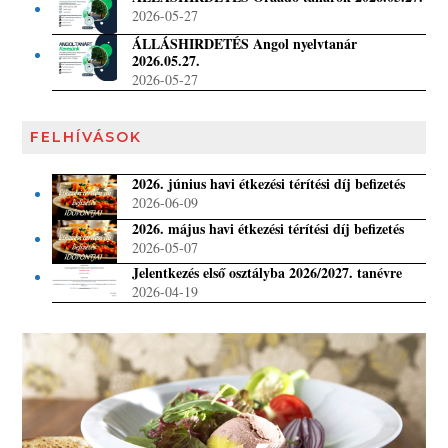
2026-05-27
ÁLLÁSHIRDETÉS Angol nyelvtanár
2026.05.27.
2026-05-27
FELHÍVÁSOK
2026. június havi étkezési térítési díj befizetés
2026-06-09
2026. május havi étkezési térítési díj befizetés
2026-05-07
Jelentkezés első osztályba 2026/2027. tanévre
2026-04-19