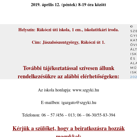
2019. április 12. (péntek) 8-19 óra között
©
Helyszín: Rákóczi úti iskola, 1 em., iskolatitkári iroda.
SZ
GY
KA
Cím: Jászalsószentgyörgy, Rákóczi út 1.
ÓV
ÁL
IS
ÉS
AL
További tájékoztatással szívesen állunk
MŰ
IS
rendelkezésükre az alábbi elérhetőségeken:
20
Az iskola honlapja: www.szgyki.hu
E-mailben: igazgato@szgyki.hu
Telefonon: 06 – 57 /456 – 013; 06 – 06-30/55-83-394
Kérjük a szülőket, hogy a beiratkozásra hozzák
magukkal: