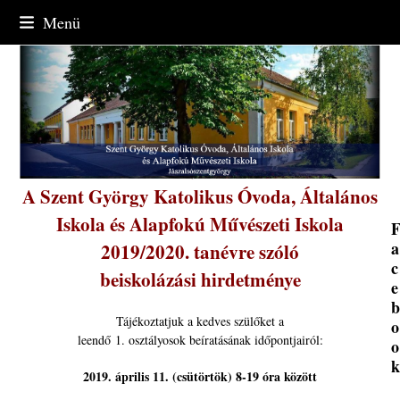
Skip
Menü
to
content
A Szent György Katolikus Óvoda, Általános
Iskola és Alapfokú Művészeti Iskola
a
2019/2020. tanévre szóló
c
beiskolázási hirdetménye
e
Tájékoztatjuk a kedves szülőket a
o
leendő 1. osztályosok beíratásának időpontjairól:
o
2019. április 11. (csütörtök) 8-19 óra között