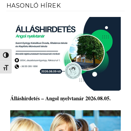
HASONLÓ HÍREK
Nagy kontraszt váltása
Betűméret váltása
Álláshirdetés – Angol nyelvtanár 2026.08.05.