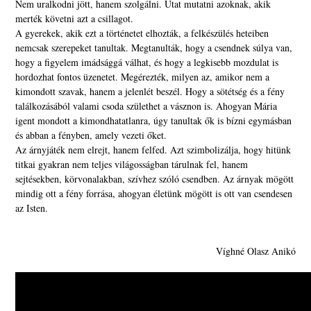
Nem uralkodni jött, hanem szolgálni. Utat mutatni azoknak, akik
merték követni azt a csillagot.
A gyerekek, akik ezt a történetet elhozták, a felkészülés heteiben
nemcsak szerepeket tanultak. Megtanulták, hogy a csendnek súlya van,
hogy a figyelem imádsággá válhat, és hogy a legkisebb mozdulat is
hordozhat fontos üzenetet. Megérezték, milyen az, amikor nem a
kimondott szavak, hanem a jelenlét beszél. Hogy a sötétség és a fény
találkozásából valami csoda születhet a vásznon is. Ahogyan Mária
igent mondott a kimondhatatlanra, úgy tanultak ők is bízni egymásban
és abban a fényben, amely vezeti őket.
Az árnyjáték nem elrejt, hanem felfed. Azt szimbolizálja, hogy hitünk
titkai gyakran nem teljes világosságban tárulnak fel, hanem
sejtésekben, körvonalakban, szívhez szóló csendben. Az árnyak mögött
mindig ott a fény forrása, ahogyan életünk mögött is ott van csendesen
az Isten.
Víghné Olasz Anikó