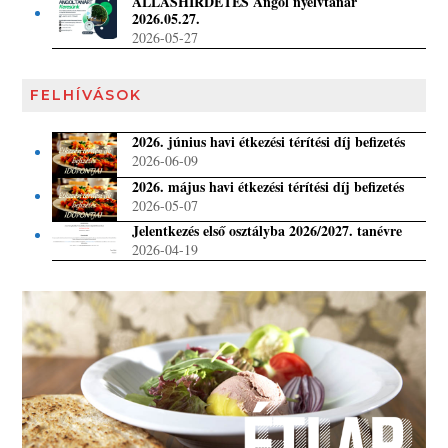
ÁLLÁSHIRDETÉS Angol nyelvtanár
2026.05.27.
2026-05-27
FELHÍVÁSOK
2026. június havi étkezési térítési díj befizetés
2026-06-09
2026. május havi étkezési térítési díj befizetés
2026-05-07
Jelentkezés első osztályba 2026/2027. tanévre
2026-04-19