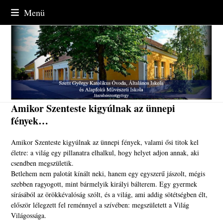
Skip
Menü
to
content
Amikor Szenteste kigyúlnak az ünnepi
fények…
Amikor Szenteste kigyúlnak az ünnepi fények, valami ősi titok kel
életre: a világ egy pillanatra elhalkul, hogy helyet adjon annak, aki
csendben megszületik.
Betlehem nem palotát kínált neki, hanem egy egyszerű jászolt, mégis
szebben ragyogott, mint bármelyik királyi bálterem. Egy gyermek
sírásából az örökkévalóság szólt, és a világ, ami addig sötétségben élt,
először lélegzett fel reménnyel a szívében: megszületett a Világ
Világossága.