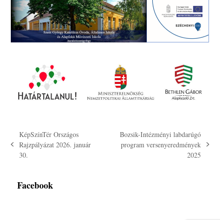
KépSzínTér Országos
Bozsik-Intézményi labdarúgó
Rajzpályázat 2026. január
program versenyeredmények
previous
next
30.
2025
post:
post:
Facebook