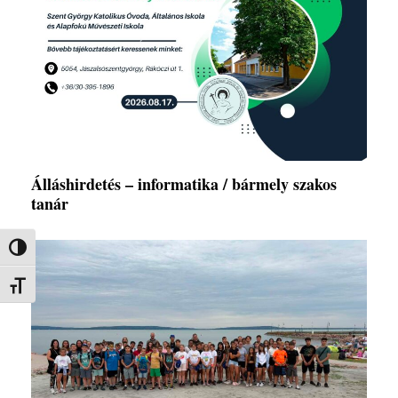
Álláshirdetés – informatika / bármely szakos
tanár
Nagy kontraszt váltása
Betűméret váltása