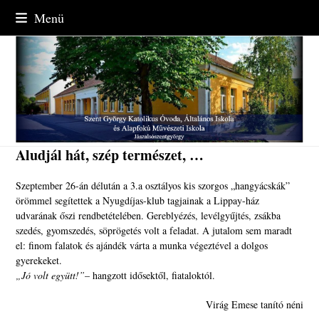
Skip
Menü
to
content
Aludjál hát, szép természet, …
Szeptember 26-án délután a 3.a osztályos kis szorgos „hangyácskák”
örömmel segítettek a Nyugdíjas-klub tagjainak a Lippay-ház
udvarának őszi rendbetételében. Gereblyézés, levélgyűjtés, zsákba
szedés, gyomszedés, söprögetés volt a feladat. A jutalom sem maradt
el: finom falatok és ajándék várta a munka végeztével a dolgos
gyerekeket.
„Jó volt együtt!”
– hangzott idősektől, fiataloktól.
Virág Emese tanító néni