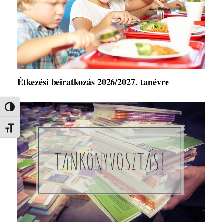
Étkezési beiratkozás 2026/2027. tanévre
Nagy kontraszt váltása
Betűméret váltása