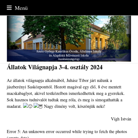
Skip
Menü
to
content
Állatok Világnapja 3-4. osztály 2024
Az állatok világnapja alkalmából, Juhász Tibor járt nálunk a
jászberényi Sasközponttól. Hozott magával egy élő, 8 éve mentett
macskabaglyot, akivel testközelben ismerkedhettek meg a gyerekek.
Sok hasznos tudnivalót tudtak meg róla, és meg is simogathatták a
madarat.
Nagy élmény volt, köszönjük neki!
Vígh István
Error 5: An unknown error occurred while trying to fetch the photos
(empty data).